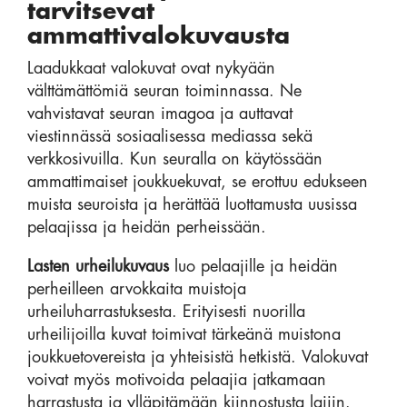
tarvitsevat
ammattivalokuvausta
Laadukkaat valokuvat ovat nykyään
välttämättömiä seuran toiminnassa. Ne
vahvistavat seuran imagoa ja auttavat
viestinnässä sosiaalisessa mediassa sekä
verkkosivuilla. Kun seuralla on käytössään
ammattimaiset joukkuekuvat, se erottuu edukseen
muista seuroista ja herättää luottamusta uusissa
pelaajissa ja heidän perheissään.
Lasten urheilukuvaus
luo pelaajille ja heidän
perheilleen arvokkaita muistoja
urheiluharrastuksesta. Erityisesti nuorilla
urheilijoilla kuvat toimivat tärkeänä muistona
joukkuetovereista ja yhteisistä hetkistä. Valokuvat
voivat myös motivoida pelaajia jatkamaan
harrastusta ja ylläpitämään kiinnostusta lajiin.