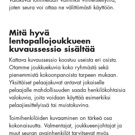
Valokuvat toimitetaan valmiiksi viimeisteltyinä,
joten seura voi ottaa ne välittömästi käyttöön.
Mitä hyvä
lentopallojoukkueen
kuvaussessio sisältää
Kattava kuvaussessio koostuu useista eri osista.
Otamme joukkuekuvia koko ryhmästä sekä
pienemmistä kokoonpanoista tarpeen mukaan.
Yksittäiset pelaajakuvat antavat jokaiselle
pelaajalle mahdollisuuden saada henkilökohtaisia
valokuvia, joita voidaan käyttää esimerkiksi
pelaajiesittelyissä tai muistokuvina.
Toimihenkilöiden kuvaaminen on tärkeä osa
kokonaisuutta. Valmentajat, joukkueenjohtajat ja
muut seuran avainhenkilöt tarvitsevat myös