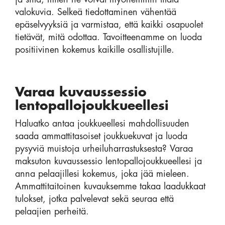
valokuvia. Selkeä tiedottaminen vähentää
epäselvyyksiä ja varmistaa, että kaikki osapuolet
tietävät, mitä odottaa. Tavoitteenamme on luoda
positiivinen kokemus kaikille osallistujille.
Varaa kuvaussessio
lentopallojoukkueellesi
Haluatko antaa joukkueellesi mahdollisuuden
saada ammattitasoiset joukkuekuvat ja luoda
pysyviä muistoja urheiluharrastuksesta? Varaa
maksuton kuvaussessio lentopallojoukkueellesi ja
anna pelaajillesi kokemus, joka jää mieleen.
Ammattitaitoinen kuvauksemme takaa laadukkaat
tulokset, jotka palvelevat sekä seuraa että
pelaajien perheitä.