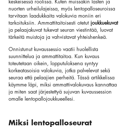
keskeisessä roolissa. Kuten muissakin lasten ja
nuorten urheilulajeissa, myös lentopalloseuroissa
tarvitaan laadukkaita valokuvia moniin eri
tarkoituksiin. Ammattitaitoisesti otetut
joukkuekuvat
ja pelaajakuvat tukevat seuran viestintää, luovat
tärkeitä muistoja ja vahvistavat yhteishenkeä.
Onnistunut kuvaussessio vaatii huolellista
suunnittelua ja ammattitaitoa. Kun kuvaus
toteutetaan oikein, lopputuloksena syntyy
korkeatasoisia valokuvia, jotka palvelevat sekä
seuraa että pelaajien perheitä. Tässä artikkelissa
käymme läpi, miksi ammattivalokuvaus kannattaa
ja miten saat järjestettyä sujuvan kuvaussession
omalle lentopallojoukkueellesi.
Miksi lentopalloseurat