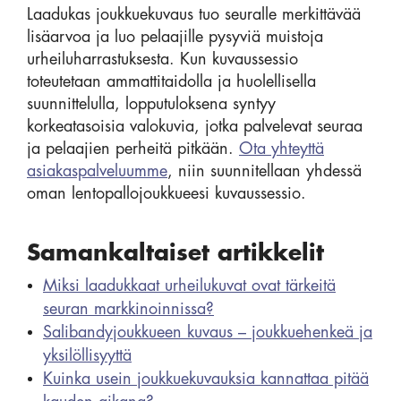
Laadukas joukkuekuvaus tuo seuralle merkittävää
lisäarvoa ja luo pelaajille pysyviä muistoja
urheiluharrastuksesta. Kun kuvaussessio
toteutetaan ammattitaidolla ja huolellisella
suunnittelulla, lopputuloksena syntyy
korkeatasoisia valokuvia, jotka palvelevat seuraa
ja pelaajien perheitä pitkään.
Ota yhteyttä
asiakaspalveluumme
, niin suunnitellaan yhdessä
oman lentopallojoukkueesi kuvaussessio.
Samankaltaiset artikkelit
Miksi laadukkaat urheilukuvat ovat tärkeitä
seuran markkinoinnissa?
Salibandyjoukkueen kuvaus – joukkuehenkeä ja
yksilöllisyyttä
Kuinka usein joukkuekuvauksia kannattaa pitää