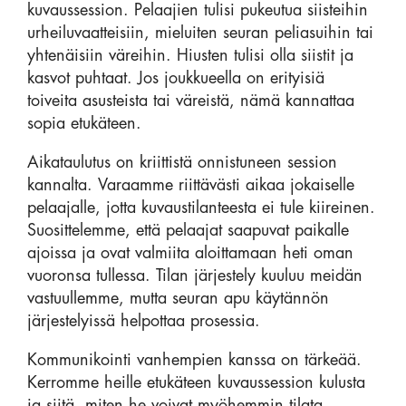
kuvaussession. Pelaajien tulisi pukeutua siisteihin
urheiluvaatteisiin, mieluiten seuran peliasuihin tai
yhtenäisiin väreihin. Hiusten tulisi olla siistit ja
kasvot puhtaat. Jos joukkueella on erityisiä
toiveita asusteista tai väreistä, nämä kannattaa
sopia etukäteen.
Aikataulutus on kriittistä onnistuneen session
kannalta. Varaamme riittävästi aikaa jokaiselle
pelaajalle, jotta kuvaustilanteesta ei tule kiireinen.
Suosittelemme, että pelaajat saapuvat paikalle
ajoissa ja ovat valmiita aloittamaan heti oman
vuoronsa tullessa. Tilan järjestely kuuluu meidän
vastuullemme, mutta seuran apu käytännön
järjestelyissä helpottaa prosessia.
Kommunikointi vanhempien kanssa on tärkeää.
Kerromme heille etukäteen kuvaussession kulusta
ja siitä, miten he voivat myöhemmin tilata