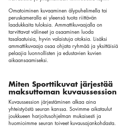
Omatoiminen kuvaaminen älypuhelimella tai
peruskameralla ei yleensä tuota riittävän
laadukkaita tuloksia. Ammattikuvaajalla on
tarvittavat välineet ja osaaminen luoda
tasalaatuisia, hyvin valaistuja otoksia. Lisäksi
ammattikuvaaja osaa ohjata ryhmää ja yksittäisiä
pelaajia luonnollisten ja edustavien kuvien
aikaansaamiseksi.
Miten Sporttikuvat järjestää
maksuttoman kuvaussession
Kuvaussession järjestäminen alkaa aina
yhteistyöstä seuran kanssa. Sovimme aikataulut
joukkueen harjoitusohjelman mukaisesti ja
huomioimme seuran toiveet kuvausajankohdasta.