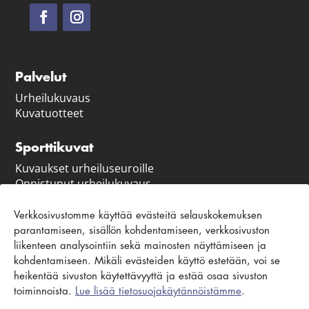
Palvelut
Urheilukuvaus
Kuvatuotteet
Sporttikuvat
Kuvaukset urheiluseuroille
Onnistunut urheilukuvaus
Vastuullisuus
Verkkosivustomme käyttää evästeitä selauskokemuksen
parantamiseen, sisällön kohdentamiseen, verkkosivuston
Asiakaspalvelu ja ohjeet
liikenteen analysointiin sekä mainosten näyttämiseen ja
Ota yhteyttä
kohdentamiseen. Mikäli evästeiden käyttö estetään, voi se
Usein kysytyt kysymykset
heikentää sivuston käytettävyyttä ja estää osaa sivuston
Yhteydenottolomake
toiminnoista.
Lue lisää tietosuojakäytännöistämme
.