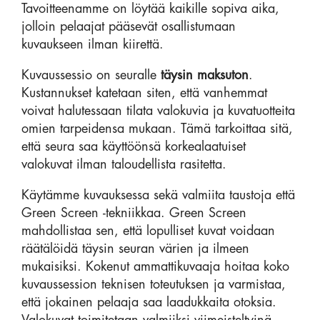
Tavoitteenamme on löytää kaikille sopiva aika,
jolloin pelaajat pääsevät osallistumaan
kuvaukseen ilman kiirettä.
Kuvaussessio on seuralle
täysin maksuton
.
Kustannukset katetaan siten, että vanhemmat
voivat halutessaan tilata valokuvia ja kuvatuotteita
omien tarpeidensa mukaan. Tämä tarkoittaa sitä,
että seura saa käyttöönsä korkealaatuiset
valokuvat ilman taloudellista rasitetta.
Käytämme kuvauksessa sekä valmiita taustoja että
Green Screen -tekniikkaa. Green Screen
mahdollistaa sen, että lopulliset kuvat voidaan
räätälöidä täysin seuran värien ja ilmeen
mukaisiksi. Kokenut ammattikuvaaja hoitaa koko
kuvaussession teknisen toteutuksen ja varmistaa,
että jokainen pelaaja saa laadukkaita otoksia.