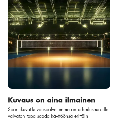
Kuvaus on aina ilmainen
Sporttikuvat-kuvauspalvelumme on urheiluseuroille
vaivaton tapa saada käyttöönsä erittäin