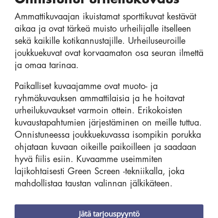
Ammattikuvaajan ikuistamat sporttikuvat kestävät
aikaa ja ovat tärkeä muisto urheilijalle itselleen
sekä kaikille kotikannustajille. Urheiluseuroille
joukkuekuvat ovat korvaamaton osa seuran ilmettä
ja omaa tarinaa.
Paikalliset kuvaajamme ovat muoto- ja
ryhmäkuvauksen ammattilaisia ja he hoitavat
urheilukuvaukset varmoin ottein. Erikokoisten
kuvaustapahtumien järjestäminen on meille tuttua.
Onnistuneessa joukkuekuvassa isompikin porukka
ohjataan kuvaan oikeille paikoilleen ja saadaan
hyvä fiilis esiin. Kuvaamme useimmiten
lajikohtaisesti Green Screen -tekniikalla, joka
mahdollistaa taustan valinnan jälkikäteen.
Jätä tarjouspyyntö