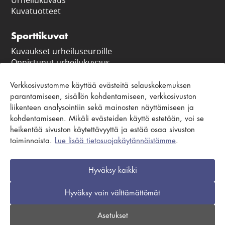
Kuvatuotteet
Sporttikuvat
Kuvaukset urheiluseuroille
Onnistunut urheilukuvaus
Vastuullisuus
Verkkosivustomme käyttää evästeitä selauskokemuksen
parantamiseen, sisällön kohdentamiseen, verkkosivuston
Asiakaspalvelu ja ohjeet
liikenteen analysointiin sekä mainosten näyttämiseen ja
Ota yhteyttä
kohdentamiseen. Mikäli evästeiden käyttö estetään, voi se
Usein kysytyt kysymykset
heikentää sivuston käytettävyyttä ja estää osaa sivuston
Yhteydenottolomake
toiminnoista.
Lue lisää tietosuojakäytännöistämme
.
Hyväksy kaikki
Tilaus- ja toimitusehdot
|
Tietosuojaselosteet
|
Hyväksy vain välttämättömät
Evästekäytäntö
Asetukset
© Kuvaverkko Oy. Kaikki oikeudet pidätetään.
Verkkosivut: