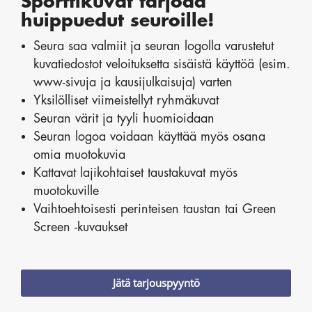
Sporttikuvat tarjoaa
huippuedut seuroille!
Seura saa valmiit ja seuran logolla varustetut
kuvatiedostot veloituksetta sisäistä käyttöä (esim.
www-sivuja ja kausijulkaisuja) varten
Yksilölliset viimeistellyt ryhmäkuvat
Seuran värit ja tyyli huomioidaan
Seuran logoa voidaan käyttää myös osana
omia muotokuvia
Kattavat lajikohtaiset taustakuvat myös
muotokuville
Vaihtoehtoisesti perinteisen taustan tai Green
Screen -kuvaukset
Jätä tarjouspyyntö