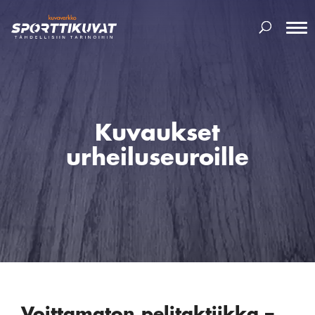
Kuvaukset
urheiluseuroille
Voittamaton pelitaktiikka –