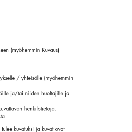
ukseen (myöhemmin Kuvaus)
ä
itykselle / yhteisölle (myöhemmin
ille ja/tai niiden huoltajille ja
uvattavan henkilötietoja.
sta
 tulee kuvatuksi ja kuvat ovat