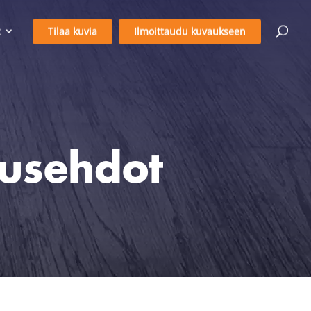
Tilaa kuvia
Ilmoittaudu kuvaukseen
itusehdot