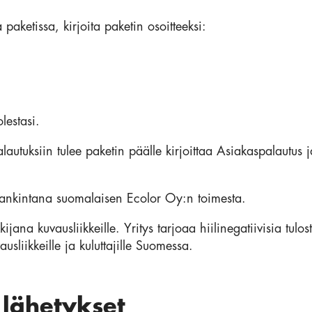
paketissa, kirjoita paketin osoitteeksi:
lestasi.
alautuksiin tulee paketin päälle kirjoittaa Asiakaspalautu
ihankintana suomalaisen Ecolor Oy:n toimesta.
jana kuvausliikkeille. Yritys tarjoaa hiilinegatiivisia tulos
usliikkeille ja kuluttajille Suomessa.
lähetykset