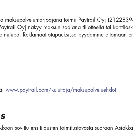
 ja maksupalveluntarjoajana toimii Paytrail Oyj (2122839-
Paytrail Oyj näkyy maksun saajana tiliotteella tai korttilas
toimilupa. Reklamaatiotapauksissa pyydämme ottamaan ensis
tä:
www.paytrail.com/kuluttaja/maksupalveluehdot
us
oon sovittu ensitilausten toimitustavasta suoraan Asiakka