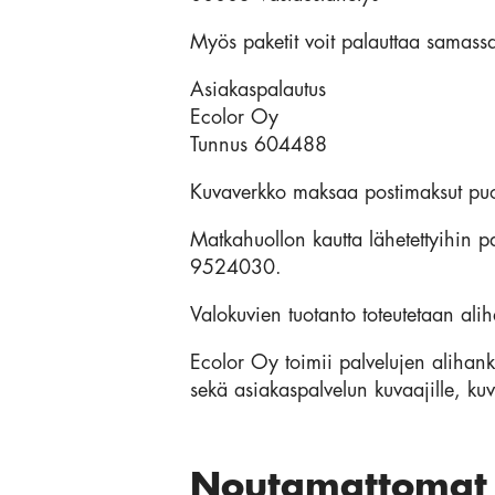
Myös paketit voit palauttaa samassa 
Asiakaspalautus
Ecolor Oy
Tunnus 604488
Kuvaverkko maksaa postimaksut puo
Matkahuollon kautta lähetettyihin p
9524030.
Valokuvien tuotanto toteutetaan al
Ecolor Oy toimii palvelujen alihankki
sekä asiakaspalvelun kuvaajille, kuva
Noutamattomat 