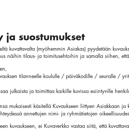
ly ja suostumukset
käiseltä kuvattavalta (myöhemmin Asiakas) pyydetään kuva
s näihin tilaus- ja toimitusehtoihin ja samalla siihen, ett
een,
vauksen tilanneelle koululle / päiväkodille / seuralle / yr
a julkaista ja toimittaa kaikille kuvissa esiintyville henkilö
nsa mukaisesti käsitellä Kuvaukseen liittyen Asiakkaan ja k
hteydessä annettujen nimi- ja ryhmätietojen oikeellisuude
teen kuvaukseen, ei Kuvaverkko vastaa siitä, että kuvattava