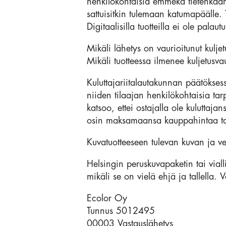
henkilökohtaisia emmekä tietenkään 
sattuisitkin tulemaan katumapäälle.
Digitaalisilla tuotteilla ei ole palautu
Mikäli lähetys on vaurioitunut kulje
Mikäli tuotteessa ilmenee kuljetusv
Kuluttajariitalautakunnan päätökses
niiden tilaajan henkilökohtaisia ta
katsoo, ettei ostajalla ole kuluttaja
osin maksamaansa kauppahintaa ta
Kuvatuotteeseen tulevan kuvan ja ve
Helsingin peruskuvapaketin tai viall
mikäli se on vielä ehjä ja tallella.
Ecolor Oy
Tunnus 5012495
00003 Vastauslähetys