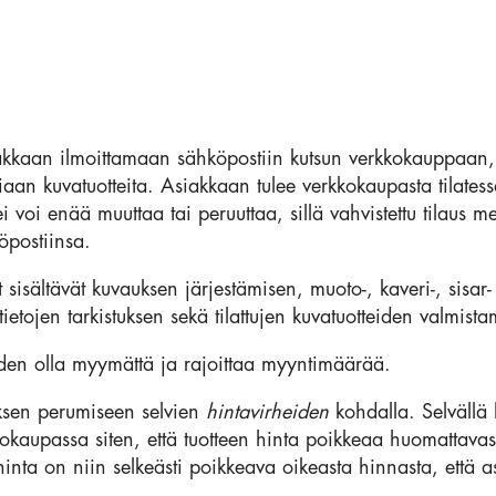
kkaan ilmoittamaan sähköpostiin kutsun verkkokauppaan,
amiaan kuvatuotteita. Asiakkaan tulee verkkokaupasta tilates
 ei voi enää muuttaa tai peruuttaa, sillä vahvistettu tilaus 
öpostiinsa.
sisältävät kuvauksen järjestämisen, muoto-, kaveri-, sisa
ietojen tarkistuksen sekä tilattujen kuvatuotteiden valmista
uden olla myymättä ja rajoittaa myyntimäärää.
ksen perumiseen selvien
hintavirheiden
kohdalla. Selvällä h
kokaupassa siten, että tuotteen hinta poikkeaa huomattavast
n hinta on niin selkeästi poikkeava oikeasta hinnasta, ett