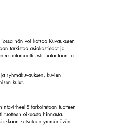
 jossa hän voi katsoa Kuvaukseen
saan tarkistaa asiakastiedot ja
menee automaattisesti tuotantoon ja
r- ja ryhmäkuvauksen, kuvien
misen kulut.
intavirheellä tarkoitetaan tuotteen
i tuotteen oikeasta hinnasta.
ä asiakkaan katsotaan ymmärtävän