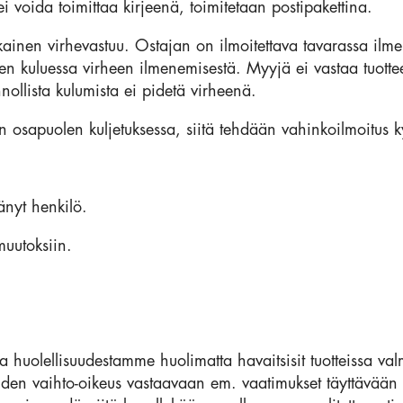
 ei voida toimittaa kirjeenä, toimitetaan postipakettina.
ainen virhevastuu. Ostajan on ilmoitettava tavarassa ilmen
n kuluessa virheen ilmenemisestä. Myyjä ei vastaa tuott
nollista kulumista ei pidetä virheenä.
n osapuolen kuljetuksessa, siitä tehdään vahinkoilmoitus k
änyt henkilö.
uutoksiin.
esta huolellisuudestamme huolimatta havaitsisit tuotteissa va
uden vaihto-oikeus vastaavaan em. vaatimukset täyttävään 