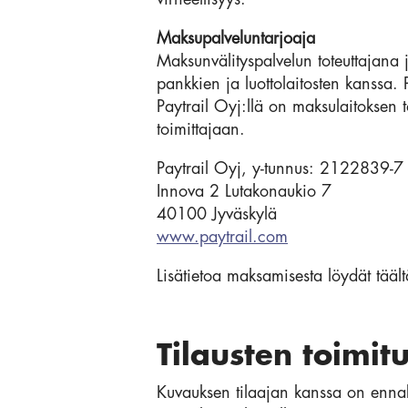
Maksupalveluntarjoaja
Maksunvälityspalvelun toteuttajana
pankkien ja luottolaitosten kanssa. 
Paytrail Oyj:llä on maksulaitoksen 
toimittajaan.
Paytrail Oyj, y-tunnus: 2122839-7
Innova 2 Lutakonaukio 7
40100 Jyväskylä
www.paytrail.com
Lisätietoa maksamisesta löydät tääl
Tilausten toimit
Kuvauksen tilaajan kanssa on ennakk