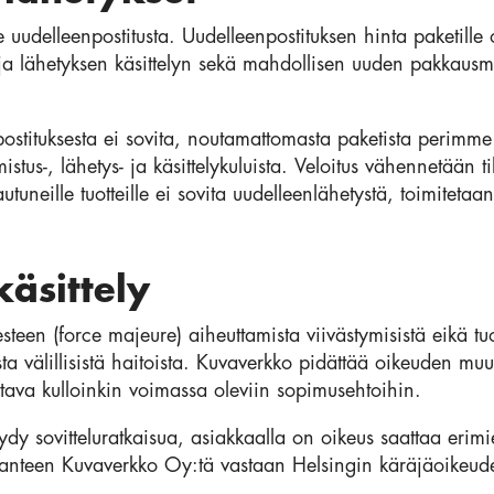
 uudelleenpostitusta. Uudelleenpostituksen hinta paketill
 ja lähetyksen käsittelyn sekä mahdollisen uuden pakkausma
postituksesta ei sovita, noutamattomasta paketista perimm
mistus-, lähetys- ja käsittelykuluista. Veloitus vähennetään
uneille tuotteille ei sovita uudelleenlähetystä, toimitetaan
käsittely
teen (force majeure) aiheuttamista viivästymisistä eikä tuo
ta välillisistä haitoista. Kuvaverkko pidättää oikeuden mu
ttava kulloinkin voimassa oleviin sopimusehtoihin.
ydy sovitteluratkaisua, asiakkaalla on oikeus saattaa erimie
 kanteen Kuvaverkko Oy:tä vastaan Helsingin käräjäoikeud