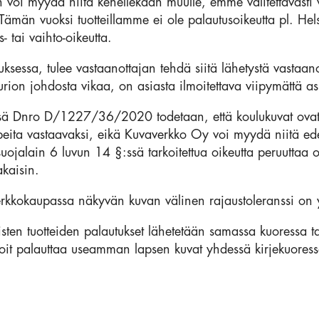
voi myydä niitä kenellekään muulle, emme valitettavasti vo
 Tämän vuoksi tuotteillamme ei ole palautusoikeutta pl. Hel
s- tai vaihto-oikeutta.
tuksessa, tulee vastaanottajan tehdä siitä lähetystä vastaan
aurion johdosta vikaa, on asiasta ilmoitettava viipymättä 
sä Dnro D/1227/36/2020 todetaan, että koulukuvat ovat tu
rpeita vastaavaksi, eikä Kuvaverkko Oy voi myydä niitä ed
nsuojalain 6 luvun 14 §:ssä tarkoitettua oikeutta peruuttaa 
kaisin.
rkkokaupassa näkyvän kuvan välinen rajaustoleranssi on yk
isten tuotteiden palautukset lähetetään samassa kuoressa tai
 Voit palauttaa useamman lapsen kuvat yhdessä kirjekuoressa