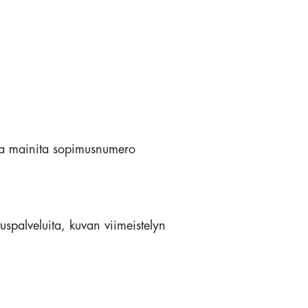
s ja mainita sopimusnumero
tuspalveluita, kuvan viimeistelyn