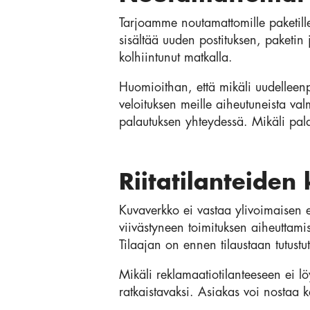
Tarjoamme noutamattomille paketille
sisältää uuden postituksen, paketin
kolhiintunut matkalla.
Huomioithan, että mikäli uudelleen
veloituksen meille aiheutuneista val
palautuksen yhteydessä. Mikäli palaut
Riitatilanteiden 
Kuvaverkko ei vastaa ylivoimaisen es
viivästyneen toimituksen aiheuttamis
Tilaajan on ennen tilaustaan tutustu
Mikäli reklamaatiotilanteeseen ei lö
ratkaistavaksi. Asiakas voi nostaa