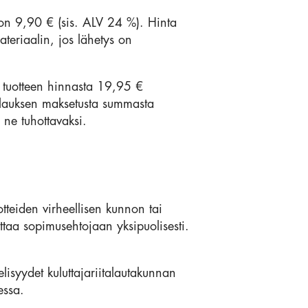
e on 9,90 € (sis. ALV 24 %). Hinta
teriaalin, jos lähetys on
e tuotteen hinnasta 19,95 €
 tilauksen maksetusta summasta
 ne tuhottavaksi.
tteiden virheellisen kunnon tai
uttaa sopimusehtojaan yksipuolisesti.
lisyydet kuluttajariitalautakunnan
essa.