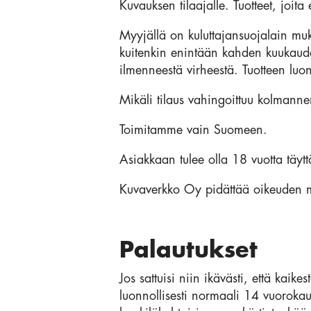
Kuvauksen tilaajalle. Tuotteet, joita
Myyjällä on kuluttajansuojalain muk
kuitenkin enintään kahden kuukaude
ilmenneestä virheestä. Tuotteen luon
Mikäli tilaus vahingoittuu kolmanne
Toimitamme vain Suomeen.
Asiakkaan tulee olla 18 vuotta täytt
Kuvaverkko Oy pidättää oikeuden m
Palautukset
Jos sattuisi niin ikävästi, että kaik
luonnollisesti normaali 14 vuoroka