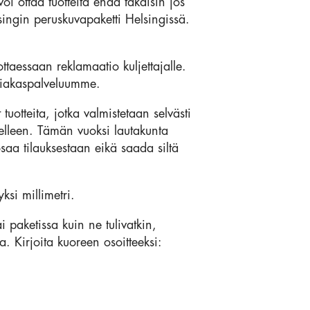
i ottaa tuotteita enää takaisin jos
singin peruskuvapaketti Helsingissä.
ottaessaan reklamaatio kuljettajalle.
asiakaspalveluumme.
otteita, jotka valmistetaan selvästi
elleen. Tämän vuoksi lautakunta
osaa tilauksestaan eikä saada siltä
si millimetri.
 paketissa kuin ne tulivatkin,
. Kirjoita kuoreen osoitteeksi: