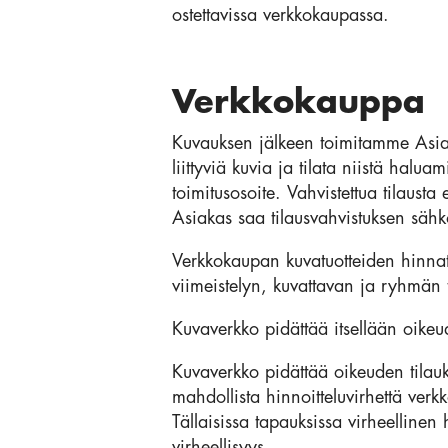
ostettavissa verkkokaupassa.
Verkkokauppa
Kuvauksen jälkeen toimitamme Asia
liittyviä kuvia ja tilata niistä halu
toimitusosoite. Vahvistettua tilausta
Asiakas saa tilausvahvistuksen sähk
Verkkokaupan kuvatuotteiden hinnat 
viimeistelyn, kuvattavan ja ryhmän t
Kuvaverkko pidättää itsellään oike
Kuvaverkko pidättää oikeuden tilau
mahdollista hinnoitteluvirhettä verk
Tällaisissa tapauksissa virheelline
virheellisyys.