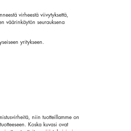
neestä virheestä viivytyksettä,
een väärinkäytön seurauksena
yseiseen yritykseen.
lmistusvirheitä, niin tuotteillamme on
tuotteeseen. Koska kuvasi ovat