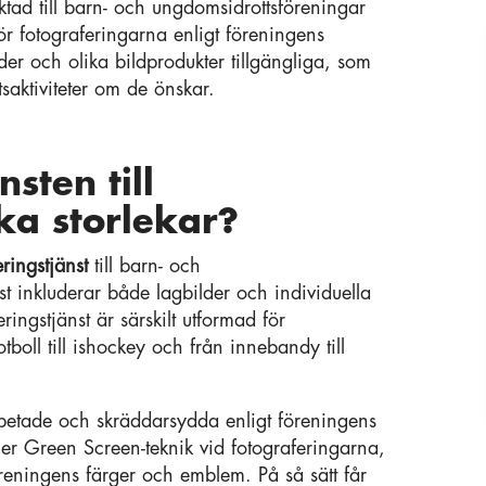
iktad till barn- och ungdomsidrottsföreningar
r fotograferingarna enligt föreningens
der och olika bildprodukter tillgängliga, som
tsaktiviteter om de önskar.
sten till
ika storlekar?
ringstjänst
till barn- och
st inkluderar både lagbilder och individuella
ringstjänst är särskilt utformad för
tboll till ishockey och från innebandy till
arbetade och skräddarsydda enligt föreningens
ler Green Screen-teknik vid fotograferingarna,
öreningens färger och emblem. På så sätt får