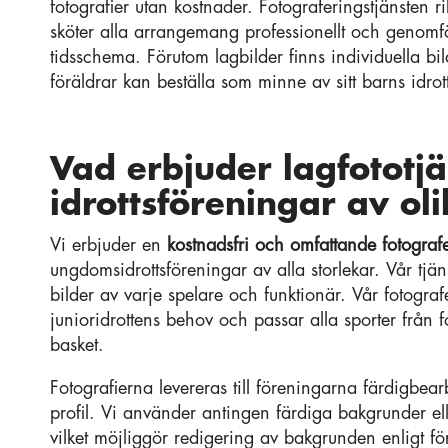
fotografier utan kostnader. Fotograferingstjänsten r
sköter alla arrangemang professionellt och genomfö
tidsschema. Förutom lagbilder finns individuella bil
föräldrar kan beställa som minne av sitt barns idrot
Vad erbjuder lagfototjän
idrottsföreningar av ol
Vi erbjuder en
kostnadsfri och omfattande fotografe
ungdomsidrottsföreningar av alla storlekar. Vår tjän
bilder av varje spelare och funktionär. Vår fotografe
junioridrottens behov och passar alla sporter från fo
basket.
Fotografierna levereras till föreningarna färdigbe
profil. Vi använder antingen färdiga bakgrunder el
vilket möjliggör redigering av bakgrunden enligt f