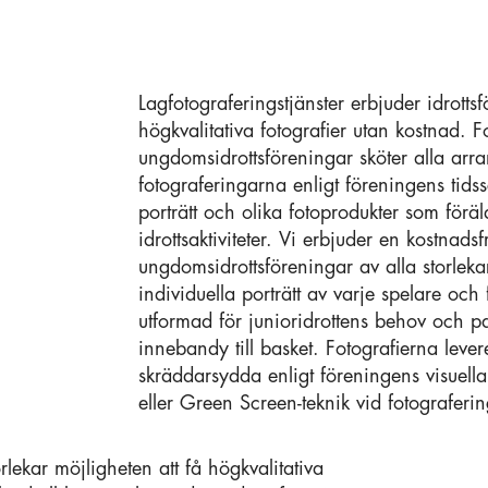
Lagfotograferingstjänster erbjuder idrottsf
högkvalitativa fotografier utan kostnad. Fo
ungdomsidrottsföreningar sköter alla ar
fotograferingarna enligt föreningens tids
porträtt och olika fotoprodukter som förä
idrottsaktiviteter. Vi erbjuder en kostnads
ungdomsidrottsföreningar av alla storleka
individuella porträtt av varje spelare och 
utformad för junioridrottens behov och pas
innebandy till basket. Fotografierna leve
skräddarsydda enligt föreningens visuell
eller Green Screen-teknik vid fotografer
orlekar möjligheten att få högkvalitativa