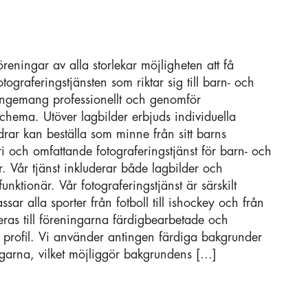
öreningar av alla storlekar möjligheten att få
tograferingstjänsten som riktar sig till barn- och
rangemang professionellt och genomför
schema. Utöver lagbilder erbjuds individuella
ldrar kan beställa som minne från sitt barns
fri och omfattande fotograferingstjänst för barn- och
r. Vår tjänst inkluderar både lagbilder och
funktionär. Vår fotograferingstjänst är särskilt
sar alla sporter från fotboll till ishockey och från
reras till föreningarna färdigbearbetade och
a profil. Vi använder antingen färdiga bakgrunder
ingarna, vilket möjliggör bakgrundens […]