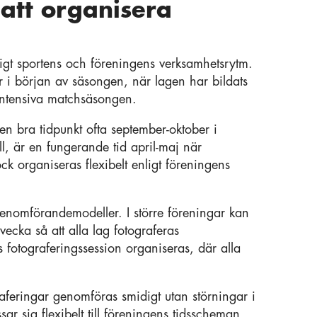
 att organisera
igt sportens och föreningens verksamhetsrytm.
 i början av säsongen, när lagen har bildats
intensiva matchsäsongen.
en bra tidpunkt ofta september-oktober i
, är en fungerande tid april-maj när
 organiseras flexibelt enligt föreningens
 genomförandemodeller. I större föreningar kan
vecka så att alla lag fotograferas
 fotograferingssession organiseras, där alla
aferingar genomföras smidigt utan störningar i
ar sig flexibelt till föreningens tidsscheman,