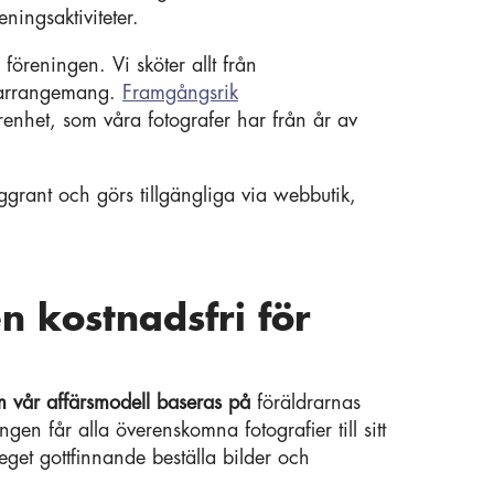
eningsaktiviteter.
öreningen. Vi sköter allt från
ka arrangemang.
Framgångsrik
renhet, som våra fotografer har från år av
oggrant och görs tillgängliga via webbutik,
en kostnadsfri för
om vår affärsmodell baseras på
föräldrarnas
ingen får alla överenskomna fotografier till sitt
eget gottfinnande beställa bilder och