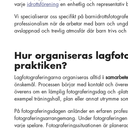
varje
idrottsförening
en enhetlig och representativ b
Vi specialiserar oss specifikt på barnidrottsfotografe
professionalism när de arbetar med barn och ungd
avslappnad och trevlig atmosfär där barn trivs och
Hur organiseras lagfot
praktiken?
Lagfotograferingarna organiseras alltid
i samarbet
önskemål. Processen börjar med kontakt och öve
överens om en lämplig fotograferingsdag och -plats 
exempel träningshall, plan eller annat utrymme som
På fotograferingsdagen anländer en erfaren professi
fotograferingsarrangemang. Under fotograferingen t
varje spelare. Fotograferingssituationen är planera