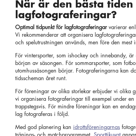
När är den bästa tiden
lagfotograferingar?
Optimal tidpunkt för lagfotograferingar
varierar enl
Vi rekommenderar att organisera lagfotograferingar
och spelutrustningen används, men före den mest 
För vintersporter, som ishockey och innebandy, är 
början av säsongen. För sommarsporter, som fotboll
utomhussäsongen börjar. Fotograferingarna kan dock
tidsscheman året runt.
För föreningar av olika storlekar erbjuder vi olika
vi organisera fotograferingar till exempel under en 
trappstegsvis. För mindre föreningar kan en endags
lag fotograferas i följd.
Med god planering kan
idrottsföreningarnas
fotogr
tränings- och matchprogrammet.
Sporttikuvat
anpass