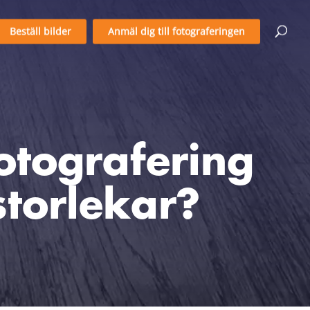
Beställ bilder
Anmäl dig till fotograferingen
otografering
storlekar?