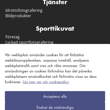
Tjänster
Idrotts­fotografering
Bildprodukter
Sporttikuvat
Företag
Lyckad sportfotografering
Ansvar
Vår webbplats använder cookies för att förbättra
Kundtjänst och instruktioner
webbläsarupplevelsen, anpassa innehåll, analysera
webbplatstrafik samt visa och rikta annonser. Om
Ta kontakt
användningen av cookies förhindras kan det påverka
Vanligt förekommande frågor
webbplatsens användbarhet och förhindra vissa av dess
Kontaktblankett
funktioner.
Läs mer om vår cookiepolicy
.
Acceptera alla
Beställnings- och leveransvillkor
|
Sekretesspolicy
|
Endast de nödvändiga
Cookiepolicy