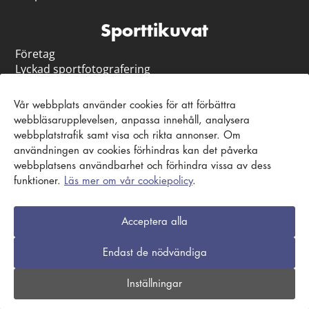
Sporttikuvat
Företag
Lyckad sportfotografering
Ansvar
Vår webbplats använder cookies för att förbättra
Kundtjänst och instruktioner
webbläsarupplevelsen, anpassa innehåll, analysera
webbplatstrafik samt visa och rikta annonser. Om
Ta kontakt
användningen av cookies förhindras kan det påverka
Vanligt förekommande frågor
webbplatsens användbarhet och förhindra vissa av dess
Kontaktblankett
funktioner.
Läs mer om vår cookiepolicy
.
Acceptera alla
Beställnings- och leveransvillkor
|
Sekretesspolicy
|
Endast de nödvändiga
Cookiepolicy
Inställningar
© Kuvaverkko Oy. Alla rättigheter förbehålls.
Webbplats
Pixelwork
.