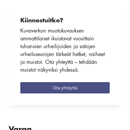
Kiinnostuitko?
Kuvaverkon muotokuvauksen
ammattilaiset ikuistavat vuosittain
tuhansien urheilijoiden ja satojen
urheiluseurojen tärkeät hetket, vaiheet
ja muistot. Ota yhteyttä – tehdään
muistot näkyviksi yhdessä.
Ota yhteyttä
Varaa