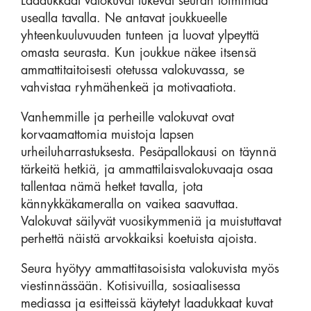
Laadukkaat valokuvat tukevat seuran toimintaa
usealla tavalla. Ne antavat joukkueelle
yhteenkuuluvuuden tunteen ja luovat ylpeyttä
omasta seurasta. Kun joukkue näkee itsensä
ammattitaitoisesti otetussa valokuvassa, se
vahvistaa ryhmähenkeä ja motivaatiota.
Vanhemmille ja perheille valokuvat ovat
korvaamattomia muistoja lapsen
urheiluharrastuksesta. Pesäpallokausi on täynnä
tärkeitä hetkiä, ja ammattilaisvalokuvaaja osaa
tallentaa nämä hetket tavalla, jota
kännykkäkameralla on vaikea saavuttaa.
Valokuvat säilyvät vuosikymmeniä ja muistuttavat
perhettä näistä arvokkaiksi koetuista ajoista.
Seura hyötyy ammattitasoisista valokuvista myös
viestinnässään. Kotisivuilla, sosiaalisessa
mediassa ja esitteissä käytetyt laadukkaat kuvat