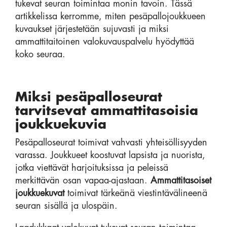
tukevat seuran toimintaa monin tavoin. Tässä
artikkelissa kerromme, miten pesäpallojoukkueen
kuvaukset järjestetään sujuvasti ja miksi
ammattitaitoinen valokuvauspalvelu hyödyttää
koko seuraa.
Miksi pesäpalloseurat
tarvitsevat ammattitasoisia
joukkuekuvia
Pesäpalloseurat toimivat vahvasti yhteisöllisyyden
varassa. Joukkueet koostuvat lapsista ja nuorista,
jotka viettävät harjoituksissa ja peleissä
merkittävän osan vapaa-ajastaan.
Ammattitasoiset
joukkuekuvat
toimivat tärkeänä viestintävälineenä
seuran sisällä ja ulospäin.