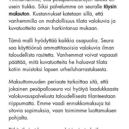
usein tiukka. Siksi palvelumme on seuralle
täysin
maksuton
. Kustannukset katetaan sillä, että
vanhemmilla on mahdollisuus tilata valokuvia ja
kuvatuotteita oman harkintansa mukaan.
Tämä malli hyödyttää kaikkia osapuolia. Seura
saa käyttöönsä ammattitasoisia valokuvia ilman
taloudellista rasitetta. Vanhemmat voivat vapaasti
päättää, mitä kuvatuotteita he haluavat tilata
kotiin muistoksi lapsen urheiluharrastuksesta.
Maksuttomuuden periaate tarkoittaa sitä, että
jokainen pesäpalloseura voi hyötyä laadukkaasta
valokuvauspalvelusta taloudellisesta tilanteestaan
riippumatta. Emme vaadi ennakkomaksuja tai
sitovia sopimuksia, vaan toimimme luottamuksen
pohjalta.