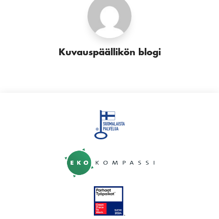
Kuvauspäällikön blogi