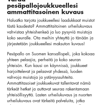
pesäpallojoukkueellesi
ammattitasoinen kuvaus
Haluatko tarjota joukkueellesi laadukkaat muistot
tästä kaudesta? Ammattitaitoinen urheilukuvaus
vahvistaa yhteishenkeä ja luo pysyviä muistoja
koko seuralle. Ota meihin yhteyttä jo tänään ja
järjestetään joukkueellesi maksuton kuvaus!
Pesäpallo on Suomen kansallispeli, joka kokoaa
yhteen pelaajia, perheitä ja koko seuran
yhteisön. Kun kausi on käynnissä, joukkueet
harjoittelevat ja pelaavat yhdessä, luoden
vahvoja muistoja ja ystävyyssuhteita.
Ammattitasoiset joukkuekuvat tallentavat nämä
tärkeät hetket ja auttavat seuraa rakentamaan
yhteisöllisyyttä. Lasten urheilukuvaus ja nuorten
urheilukuvaus ovat tärkeitä palveluita, jotka