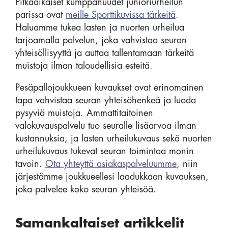
Pitkäaikaiset kumppanuudet junioriurheilun
parissa ovat
meille Sporttikuvissa tärkeitä
.
Haluamme tukea lasten ja nuorten urheilua
tarjoamalla palvelun, joka vahvistaa seuran
yhteisöllisyyttä ja auttaa tallentamaan tärkeitä
muistoja ilman taloudellisia esteitä.
Pesäpallojoukkueen kuvaukset ovat erinomainen
tapa vahvistaa seuran yhteisöhenkeä ja luoda
pysyviä muistoja. Ammattitaitoinen
valokuvauspalvelu tuo seuralle lisäarvoa ilman
kustannuksia, ja lasten urheilukuvaus sekä nuorten
urheilukuvaus tukevat seuran toimintaa monin
tavoin.
Ota yhteyttä asiakaspalveluumme
, niin
järjestämme joukkueellesi laadukkaan kuvauksen,
joka palvelee koko seuran yhteisöä.
Samankaltaiset artikkelit