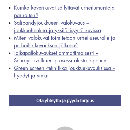
Kuinka kaverikuvat säilyttävät urheilumuistoja
parhaiten?
Salibandyjoukkueen valokuvaus –
joukkuehenkeä ja yksilöllisyyttä kuvissa
Miten valokuvat toimitetaan urheiluseuralle ja
perheille kuvauksen jälkeen?
Jalkapallokuvaukset ammattimaisesti –
Seuraystävällinen prosessi alusta loppuun
Green screen -tekniikka joukkuekuvauksissa –
hyödyt ja vinkit
Ota yhteyttä ja pyydä tarjous