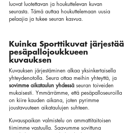
luovat luotettavan ja houkuttelevan kuvan
seurasta. Tämä auttaa houkuttelemaan uusia
pelaajia ja tukee seuran kasvua.
Kuinka Sporttikuvat järjestää
pesäpallojoukkueen
kuvauksen
Kuvauksen järjestäminen alkaa yksinkertaisella
yhteydenotolla. Seura ottaa meihin yhteyttä, ja
sovimme aikataulun yhdessä
seuran toiveiden
mukaisesti. Ymmärrämme, että pesäpalloseuroilla
on kiire kauden aikana, joten pyrimme
joustavuuteen aikataulujen suhteen.
Kuvauspaikan valmistelu on ammattitaitoisen
tiimimme vastuulla. Saavumme sovittuna