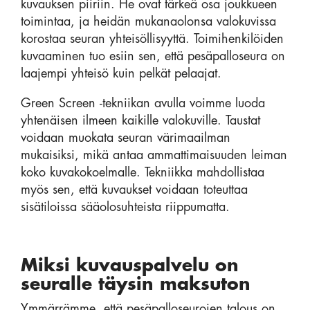
kuvauksen piiriin. He ovat tärkeä osa joukkueen
toimintaa, ja heidän mukanaolonsa valokuvissa
korostaa seuran yhteisöllisyyttä. Toimihenkilöiden
kuvaaminen tuo esiin sen, että pesäpalloseura on
laajempi yhteisö kuin pelkät pelaajat.
Green Screen -tekniikan avulla voimme luoda
yhtenäisen ilmeen kaikille valokuville. Taustat
voidaan muokata seuran värimaailman
mukaisiksi, mikä antaa ammattimaisuuden leiman
koko kuvakokoelmalle. Tekniikka mahdollistaa
myös sen, että kuvaukset voidaan toteuttaa
sisätiloissa sääolosuhteista riippumatta.
Miksi kuvauspalvelu on
seuralle täysin maksuton
Ymmärrämme, että pesäpalloseurojen talous on