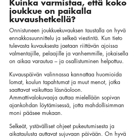
Kuinka varmistaa, että koko
joukkue on paikalla
kuvaushetkellä?
Onnistuneen joukkuekuvauksen taustalla on hyvä
ennakkosuunnittelu ja selkeä viestintä. Kun tieto
tulevasta kuvauksesta jaetaan riittävän ajoissa
valmentajille, pelaajille ja vanhemmille, jokaisella
on aikaa varautua – ja osallistuminen helpottuu.
Kuvauspäivän valinnassa kannattaa huomioida
lomat, koulun tapahtumat ja muut menot, jotka
saattavat vaikuttaa läsnäoloon.
Ammattivalokuvaaja auttaa mielellään sopivan
ajankohdan löytämisessä, jotta mahdollisimman
moni pääsee mukaan.
Selkeät, ystävälliset ohjeet pukeutumisesta ja
aikataulusta auttavat sujuvaan päivään. On hyvä