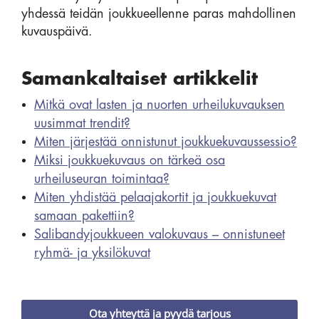
yhdessä teidän joukkueellenne paras mahdollinen
kuvauspäivä.
Samankaltaiset artikkelit
Mitkä ovat lasten ja nuorten urheilukuvauksen
uusimmat trendit?
Miten järjestää onnistunut joukkuekuvaussessio?
Miksi joukkuekuvaus on tärkeä osa
urheiluseuran toimintaa?
Miten yhdistää pelaajakortit ja joukkuekuvat
samaan pakettiin?
Salibandyjoukkueen valokuvaus – onnistuneet
ryhmä- ja yksilökuvat
Ota yhteyttä ja pyydä tarjous