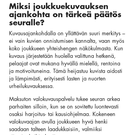
Miksi joukkuekuvauksen
ajankohta on tärkeä päätös
seuralle?
Kuvausajankohdalla on yllättävän suuri merkitys –
ei vain kuvien onnistumisen kannalta, vaan myös
koko joukkueen yhteishengen näkökulmasta. Kun
kuvaus järjestetään huolella valittuna hetkenä,
pelaajat ovat mukana hyvällä mielellä, rentoina
ja motivoituneina. Tämä heijastuu kuvista aidosti
ja lämpimästi, erityisesti lasten ja nuorten
urheilukuvauksessa.
Maksuton valokuvauspalvelu tukee seuran arkea
parhaiten silloin, kun se on sovitettu luontevasti
osaksi harjoitus- tai kausiohjelmaa. Kokeneen
valokuvaajan avulla joukkueen hyvä henki
saadaan talteen laadukkaisiin, valmiiksi