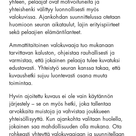
yhteen, pelaajat ovat motivoituneita ja
yhteishenki välittyy luonnollisesti myös
valokuvissa. Ajankohdan suunnittelussa otetaan
huomioon seuran aikataulut, lajin erityispiirteet
sekä pelaajien elämäntilanteet.
Ammattitaitoinen valokuvaaja tuo mukanaan
tarvittavan kaluston, ohjeistaa rauhallisesti ja
varmistaa, että jokainen pelaaja tulee kuvatuksi
edustavasti. Yhteistyö seuran kanssa takaa, että
kuvaushetki sujuu luontevasti osana muuta
toimintaa.
Hyvin ajoitettu kuvaus ei ole vain käytännön
järjestely – se on myös hetki, joka tallentaa
arvokkaita muistoja ja vahvistaa joukkueen
yhteisöllisyyttä. Kun ajankohta valitaan huolella,
jokainen saa mahdollisuuden olla mukana. Ota
rohkeasti yhteyttä valokuvaajaan ja suunnitellaan