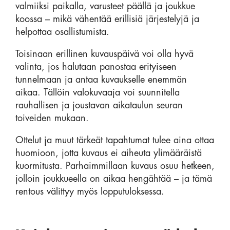
valmiiksi paikalla, varusteet päällä ja joukkue
koossa – mikä vähentää erillisiä järjestelyjä ja
helpottaa osallistumista.
Toisinaan erillinen kuvauspäivä voi olla hyvä
valinta, jos halutaan panostaa erityiseen
tunnelmaan ja antaa kuvaukselle enemmän
aikaa. Tällöin valokuvaaja voi suunnitella
rauhallisen ja joustavan aikataulun seuran
toiveiden mukaan.
Ottelut ja muut tärkeät tapahtumat tulee aina ottaa
huomioon, jotta kuvaus ei aiheuta ylimääräistä
kuormitusta. Parhaimmillaan kuvaus osuu hetkeen,
jolloin joukkueella on aikaa hengähtää – ja tämä
rentous välittyy myös lopputuloksessa.