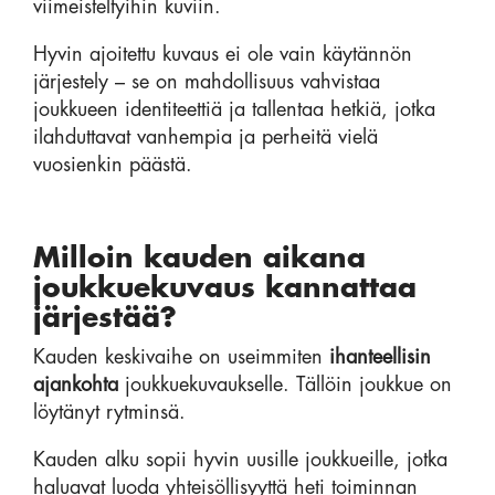
viimeisteltyihin kuviin.
Hyvin ajoitettu kuvaus ei ole vain käytännön
järjestely – se on mahdollisuus vahvistaa
joukkueen identiteettiä ja tallentaa hetkiä, jotka
ilahduttavat vanhempia ja perheitä vielä
vuosienkin päästä.
Milloin kauden aikana
joukkuekuvaus kannattaa
järjestää?
Kauden keskivaihe on useimmiten
ihanteellisin
ajankohta
joukkuekuvaukselle. Tällöin joukkue on
löytänyt rytminsä.
Kauden alku sopii hyvin uusille joukkueille, jotka
haluavat luoda yhteisöllisyyttä heti toiminnan