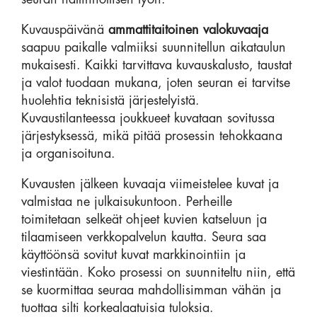
Kuvauspäivänä
ammattitaitoinen valokuvaaja
saapuu paikalle valmiiksi suunnitellun aikataulun
mukaisesti. Kaikki tarvittava kuvauskalusto, taustat
ja valot tuodaan mukana, joten seuran ei tarvitse
huolehtia teknisistä järjestelyistä.
Kuvaustilanteessa joukkueet kuvataan sovitussa
järjestyksessä, mikä pitää prosessin tehokkaana
ja organisoituna.
Kuvausten jälkeen kuvaaja viimeistelee kuvat ja
valmistaa ne julkaisukuntoon. Perheille
toimitetaan selkeät ohjeet kuvien katseluun ja
tilaamiseen verkkopalvelun kautta. Seura saa
käyttöönsä sovitut kuvat markkinointiin ja
viestintään. Koko prosessi on suunniteltu niin, että
se kuormittaa seuraa mahdollisimman vähän ja
tuottaa silti korkealaatuisia tuloksia.