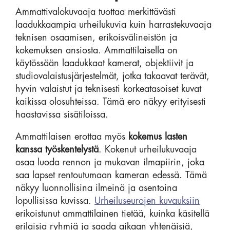
Ammattivalokuvaaja tuottaa merkittävästi
laadukkaampia urheilukuvia kuin harrastekuvaaja
teknisen osaamisen, erikoisvälineistön ja
kokemuksen ansiosta. Ammattilaisella on
käytössään laadukkaat kamerat, objektiivit ja
studiovalaistusjärjestelmät, jotka takaavat terävät,
hyvin valaistut ja teknisesti korkeatasoiset kuvat
kaikissa olosuhteissa. Tämä ero näkyy erityisesti
haastavissa sisätiloissa.
Ammattilaisen erottaa myös
kokemus lasten
kanssa työskentelystä
. Kokenut urheilukuvaaja
osaa luoda rennon ja mukavan ilmapiirin, joka
saa lapset rentoutumaan kameran edessä. Tämä
näkyy luonnollisina ilmeinä ja asentoina
lopullisissa kuvissa.
Urheiluseurojen kuvauksiin
erikoistunut ammattilainen tietää, kuinka käsitellä
erilaisia ryhmiä ja saada aikaan yhtenäisiä,