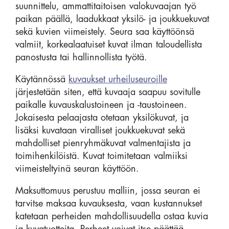
suunnittelu, ammattitaitoisen valokuvaajan työ
paikan päällä, laadukkaat yksilö- ja joukkuekuvat
sekä kuvien viimeistely. Seura saa käyttöönsä
valmiit, korkealaatuiset kuvat ilman taloudellista
panostusta tai hallinnollista työtä.
Käytännössä
kuvaukset urheiluseuroille
järjestetään siten, että kuvaaja saapuu sovitulle
paikalle kuvauskalustoineen ja -taustoineen.
Jokaisesta pelaajasta otetaan yksilökuvat, ja
lisäksi kuvataan viralliset joukkuekuvat sekä
mahdolliset pienryhmäkuvat valmentajista ja
toimihenkilöistä. Kuvat toimitetaan valmiiksi
viimeisteltyinä seuran käyttöön.
Maksuttomuus perustuu malliin, jossa seuran ei
tarvitse maksaa kuvauksesta, vaan kustannukset
katetaan perheiden mahdollisuudella ostaa kuvia