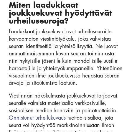
Miten laadukkaat
joukkuekuvat hyödyttävät
urheiluseuroja?
Laadukkaat joukkuekuvat ovat urheiluseuroille
korvaamaton viestintätyökalu, joka vahvistaa
seuran identiteettiä ja yhteisöllisyyttä. Ne luovat
ammattimaisemman kuvan seuran toiminnasta
niin nykyisille jäsenille kuin mahdollisille uusille
harrastajille ja yhteistyökumppaneille. Yhtenäinen
visuaalinen ilme joukkuekuvissa heijastaa seuran
arvoja ja sitoutumista laatuun.
Viestinnän näkökulmasta joukkuekuvat tarjoavat
seuralle valmista materiaalia verkkosivuille,
sosiaalisen median kanaviin ja painotuotteisiin.
Onnistunut urheilukuvaus
tuottaa sisältöä, jota
seura voi hyödyntää markkinoinnissaan ilman