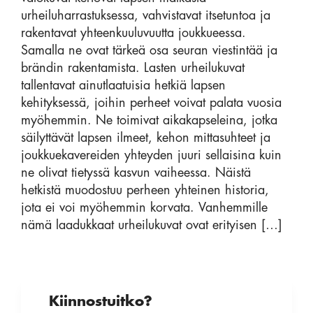
urheiluharrastuksessa, vahvistavat itsetuntoa ja
rakentavat yhteenkuuluvuutta joukkueessa.
Samalla ne ovat tärkeä osa seuran viestintää ja
brändin rakentamista. Lasten urheilukuvat
tallentavat ainutlaatuisia hetkiä lapsen
kehityksessä, joihin perheet voivat palata vuosia
myöhemmin. Ne toimivat aikakapseleina, jotka
säilyttävät lapsen ilmeet, kehon mittasuhteet ja
joukkuekavereiden yhteyden juuri sellaisina kuin
ne olivat tietyssä kasvun vaiheessa. Näistä
hetkistä muodostuu perheen yhteinen historia,
jota ei voi myöhemmin korvata. Vanhemmille
nämä laadukkaat urheilukuvat ovat erityisen […]
Kiinnostuitko?