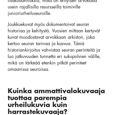
lisäkustannuksia, mikä on erityisen arvokasta
usein rajallisilla resursseilla toimiville
junioriurheiluseuroille.
Joukkuekuvat myös dokumentoivat seuran
historiaa ja kehitystä. Vuosien mittaan kertyvät
kuvat muodostavat arvokkaan arkiston, joka
kertoo seuran tarinaa ja kasvua. Tämä
historiankirjoitus vahvistaa seuran perinteitä ja
luo jatkuvuuden tunnetta eri sukupolvien välille,
mikä on tärkeää etenkin pitkät perinteet
omaavissa seuroissa.
Kuinka ammattivalokuvaaja
tuottaa parempia
urheilukuvia kuin
harrastekuvaaja?