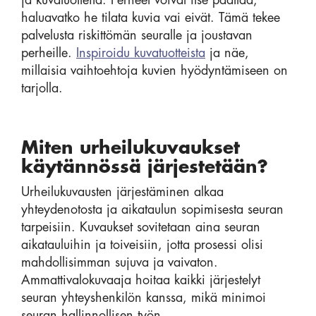
ja kuvatuotteita. Perheet voivat itse päättää,
haluavatko he tilata kuvia vai eivät. Tämä tekee
palvelusta riskittömän seuralle ja joustavan
perheille.
Inspiroidu kuvatuotteista
ja näe,
millaisia vaihtoehtoja kuvien hyödyntämiseen on
tarjolla.
Miten urheilukuvaukset
käytännössä järjestetään?
Urheilukuvausten järjestäminen alkaa
yhteydenotosta ja aikataulun sopimisesta seuran
tarpeisiin. Kuvaukset sovitetaan aina seuran
aikatauluihin ja toiveisiin, jotta prosessi olisi
mahdollisimman sujuva ja vaivaton.
Ammattivalokuvaaja hoitaa kaikki järjestelyt
seuran yhteyshenkilön kanssa, mikä minimoi
seuran hallinnollisen työn.