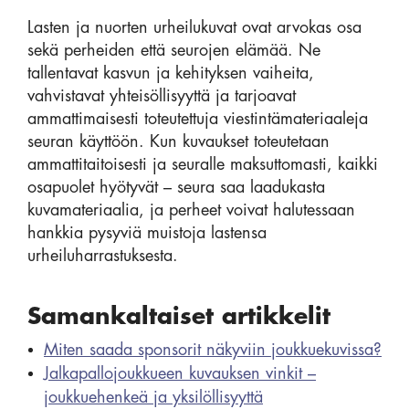
Lasten ja nuorten urheilukuvat ovat arvokas osa
sekä perheiden että seurojen elämää. Ne
tallentavat kasvun ja kehityksen vaiheita,
vahvistavat yhteisöllisyyttä ja tarjoavat
ammattimaisesti toteutettuja viestintämateriaaleja
seuran käyttöön. Kun kuvaukset toteutetaan
ammattitaitoisesti ja seuralle maksuttomasti, kaikki
osapuolet hyötyvät – seura saa laadukasta
kuvamateriaalia, ja perheet voivat halutessaan
hankkia pysyviä muistoja lastensa
urheiluharrastuksesta.
Samankaltaiset artikkelit
Miten saada sponsorit näkyviin joukkuekuvissa?
Jalkapallojoukkueen kuvauksen vinkit –
joukkuehenkeä ja yksilöllisyyttä