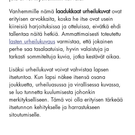
Vanhemmille nämä
laadukkaat urheilukuvat
ovat
erityisen arvokkaita, koska he itse ovat usein
kiireisiä harjoituksissa ja otteluissa, eivätkä ehdi
tallentaa näitä hetkiä. Ammattimaisesti toteutettu
lasten urheilukuvaus
varmistaa, että jokainen
perhe saa tasalaatuisia, hyvin valaistuja ja
tarkasti sommiteltuja kuvia, jotka kestävät aikaa.
Lisäksi urheilukuvat voivat vahvistaa lapsen
itsetuntoa. Kun lapsi näkee itsensä osana
joukkuetta, urheiluasussa ja virallisessa kuvassa,
se luo tunnetta kuulumisesta johonkin
merkitykselliseen. Tämä voi olla erityisen tärkeää
itsetunnon kehitykselle ja harrastukseen
sitoutumiselle.