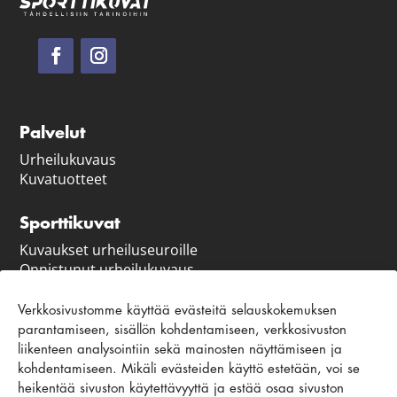
Palvelut
Urheilukuvaus
Kuvatuotteet
Sporttikuvat
Kuvaukset urheiluseuroille
Onnistunut urheilukuvaus
Vastuullisuus
Verkkosivustomme käyttää evästeitä selauskokemuksen
parantamiseen, sisällön kohdentamiseen, verkkosivuston
Asiakaspalvelu ja ohjeet
liikenteen analysointiin sekä mainosten näyttämiseen ja
Ota yhteyttä
kohdentamiseen. Mikäli evästeiden käyttö estetään, voi se
Usein kysytyt kysymykset
heikentää sivuston käytettävyyttä ja estää osaa sivuston