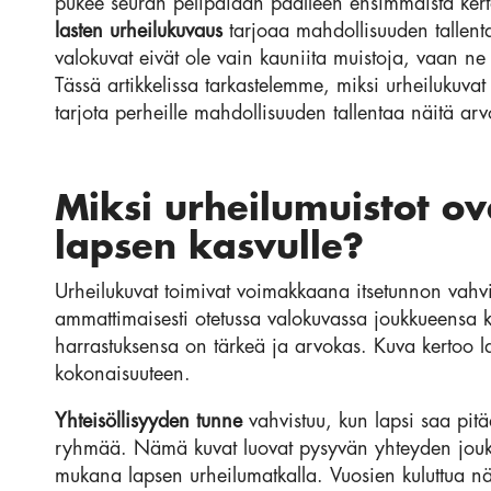
pukee seuran pelipaidan päälleen ensimmäistä kert
lasten urheilukuvaus
tarjoaa mahdollisuuden tallenta
valokuvat eivät ole vain kauniita muistoja, vaan ne
Tässä artikkelissa tarkastelemme, miksi urheilukuvat 
tarjota perheille mahdollisuuden tallentaa näitä arv
Miksi urheilumuistot 
lapsen kasvulle?
Urheilukuvat toimivat voimakkaana itsetunnon vahvi
ammattimaisesti otetussa valokuvassa joukkueensa ka
harrastuksensa on tärkeä ja arvokas. Kuva kertoo l
kokonaisuuteen.
Yhteisöllisyyden tunne
vahvistuu, kun lapsi saa pit
ryhmää. Nämä kuvat luovat pysyvän yhteyden joukkue
mukana lapsen urheilumatkalla. Vuosien kuluttua nä