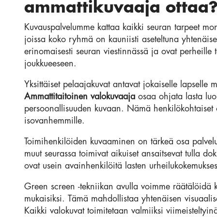
ammattikuvaaja ottaa
Kuvauspalvelumme kattaa kaikki seuran tarpeet mon
joissa koko ryhmä on kauniisti aseteltuna yhtenä
erinomaisesti seuran viestinnässä ja ovat perheille 
joukkueeseen.
Yksittäiset pelaajakuvat antavat jokaiselle lapsell
Ammattitaitoinen valokuvaaja
osaa ohjata lasta luo
persoonallisuuden kuvaan. Nämä henkilökohtaiset ot
isovanhemmille.
Toimihenkilöiden kuvaaminen on tärkeä osa palvel
muut seurassa toimivat aikuiset ansaitsevat tulla d
ovat usein avainhenkilöitä lasten urheilukokemukse
Green screen -tekniikan avulla voimme räätälöidä k
mukaisiksi. Tämä mahdollistaa yhtenäisen visuaalise
Kaikki valokuvat toimitetaan valmiiksi viimeisteltyin