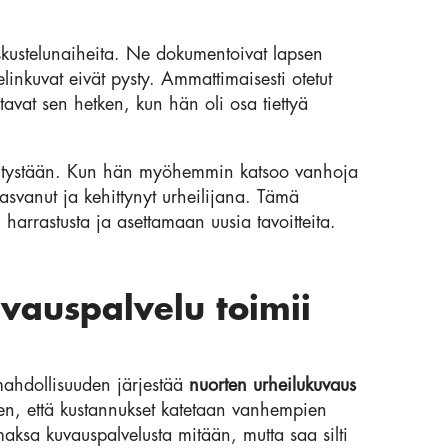
keskustelunaiheita. Ne dokumentoivat lapsen
elinkuvat eivät pysty. Ammattimaisesti otetut
tavat sen hetken, kun hän oli osa tiettyä
itystään. Kun hän myöhemmin katsoo vanhoja
asvanut ja kehittynyt urheilijana. Tämä
harrastusta ja asettamaan uusia tavoitteita.
vauspalvelu toimii
 mahdollisuuden järjestää
nuorten urheilukuvaus
hen, että kustannukset katetaan vanhempien
 maksa kuvauspalvelusta mitään, mutta saa silti