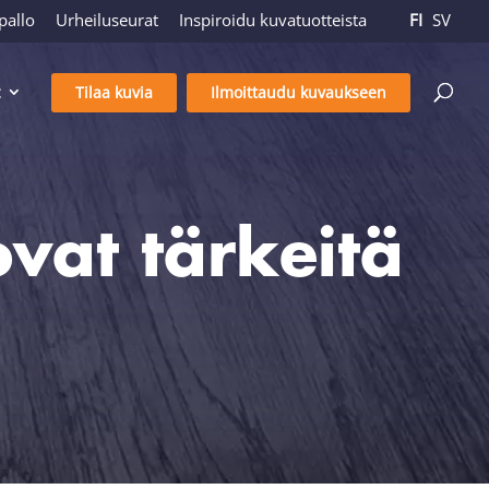
pallo
Urheiluseurat
Inspiroidu kuvatuotteista
FI
SV
Tilaa kuvia
Ilmoittaudu kuvaukseen
ovat tärkeitä