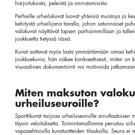
harjoituksista, peleistä ja onnistumisista.
Perheille urheilukuvat luovat yhteisiä muistoja ja 
kehitystä urheilijana tavalla, johon satunnaiset puh
valokuvat näyttävät lapsen parhaimmillaan ja tallen
joukkuetta tietyssä iässä.
Kuvat auttavat myös lasta ymmärtämään omaa keh
joukkuekuvia, hän näkee konkreettisesti, miten on k
visuaalinen dokumentointi voi motivoida jatkamaan 
Miten maksuton valoku
urheiluseuroille?
Sporttikuvat tarjoaa urheiluseuroille ainutlaatuisen
täysin veloituksetta. Toimintamallimme perustuu sii
vapaaehtoisilla kuvatuotteiden tilauksilla. Seura ei