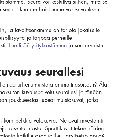
sistamme. Seura voi keskittyä siihen, mitä se
stämiseen – kun me hoidamme valokuvauksen
n, ja tavoitteenamme on tarjota jokaiselle
söllisyyttä ja tarjoaa perheille
sti.
Lue lisää yrityksestämme
ja sen arvoista.
uvaus seurallesi
llentaa urheilumuistoja ammattitasoisesti? Älä
ksuton kuvauspalvelu seurallesi jo tänään.
än joukkueestasi upeat muistokuvat, jotka
 kuin pelkkiä valokuvia. Ne ovat investointi
eja kasvutarinasta. Sporttikuvat tekee näiden
tonta kaikille osapuolille. Tarvitsetko apua?