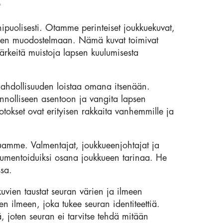
?
ipuolisesti. Otamme perinteiset joukkuekuvat,
iseen muodostelmaan. Nämä kuvat toimivat
tärkeitä muistoja lapsen kuulumisesta
e mahdollisuuden loistaa omana itsenään.
nnolliseen asentoon ja vangita lapsen
okset ovat erityisen rakkaita vanhemmille ja
uamme. Valmentajat, joukkueenjohtajat ja
okumentoiduiksi osana joukkueen tarinaa. He
ssa.
uvien taustat seuran värien ja ilmeen
n ilmeen, joka tukee seuran identiteettiä.
ä, joten seuran ei tarvitse tehdä mitään