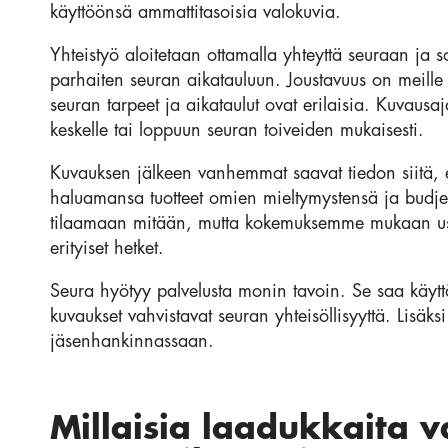
käyttöönsä ammattitasoisia valokuvia.
Yhteistyö aloitetaan ottamalla yhteyttä seuraan ja 
parhaiten seuran aikatauluun. Joustavuus on meille
seuran tarpeet ja aikataulut ovat erilaisia. Kuvau
keskelle tai loppuun seuran toiveiden mukaisesti.
Kuvauksen jälkeen vanhemmat saavat tiedon siitä, ett
haluamansa tuotteet omien mieltymystensä ja budje
tilaamaan mitään, mutta kokemuksemme mukaan us
erityiset hetket.
Seura hyötyy palvelusta monin tavoin. Se saa käytt
kuvaukset vahvistavat seuran yhteisöllisyyttä. Lisäk
jäsenhankinnassaan.
Millaisia laadukkaita 