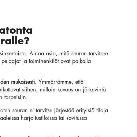
atonta
ralle?
sinkertaista. Ainoa asia, mitä seuran tarvitsee
pelaajat ja toimihenkilöt ovat paikalla
iden mukaisesti
. Ymmärrämme, että
aikuttavat siihen, milloin kuvaus on järkevintä
 tarpeisiin.
en seuran ei tarvitse järjestää erityisiä tiloja
leissa harjoitustiloissa tai sovitussa