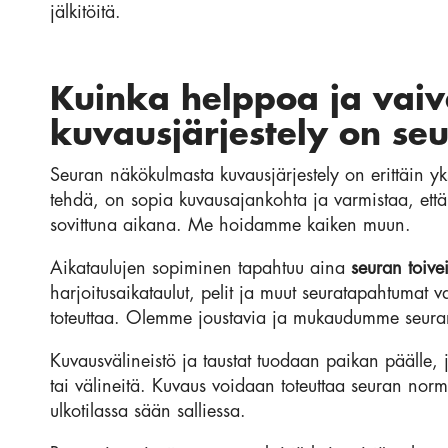
jälkitöitä.
Kuinka helppoa ja vaiv
kuvausjärjestely on seu
Seuran näkökulmasta kuvausjärjestely on erittäin yk
tehdä, on sopia kuvausajankohta ja varmistaa, että 
sovittuna aikana. Me hoidamme kaiken muun.
Aikataulujen sopiminen tapahtuu aina
seuran toive
harjoitusaikataulut, pelit ja muut seuratapahtumat v
toteuttaa. Olemme joustavia ja mukaudumme seuran
Kuvausvälineistö ja taustat tuodaan paikan päälle, jot
tai välineitä. Kuvaus voidaan toteuttaa seuran normaa
ulkotilassa sään salliessa.