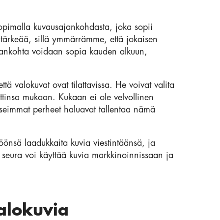
sopimalla kuvausajankohdasta, joka sopii
 tärkeää, sillä ymmärrämme, että jokaisen
sajankohta voidaan sopia kauden alkuun,
ä valokuvat ovat tilattavissa. He voivat valita
ttinsa mukaan. Kukaan ei ole velvollinen
eimmat perheet haluavat tallentaa nämä
öönsä laadukkaita kuvia viestintäänsä, ja
si seura voi käyttää kuvia markkinoinnissaan ja
valokuvia