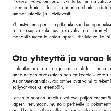
Prosessin vaivattomuus on yksi tärkeimmistä vahvuuk
tekee parhaiten – lasten ja nuorten urheilun edi
ammattitaidolla ja luotettavasti.
Yhteistyömme perustuu pitkäaikaisiin kumppanuuksii
seuralle sujuva kokemus, joka vahvistaa seuran yhtei
mahdollisuuden tallentaa lapsen urheilutaival kaunii
Ota yhteyttä ja varaa k
Haluatko tarjota seurasi jäsenille mahdollisuuden ta
anna näiden arvokkaiden hetkien kadota – varaa ma
Asiantuntevat valokuvaajamme ovat valmiita tekemä
säilyvät vuosiksi eteenpäin.
Lasten ja nuorten urheilukuvat ovat paljon enemmän
lapsen itsetuntoon, muistoja perheelle ja dokumentt
arvokkaiden hetkien tallentamisesta helppoa ja vaiva