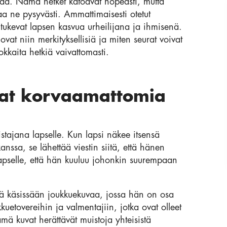
aa. Nämä hetket katoavat nopeasti, mutta
a ne pysyvästi. Ammattimaisesti otetut
 tukevat lapsen kasvua urheilijana ja ihmisenä.
ovat niin merkityksellisiä ja miten seurat voivat
okkaita hetkiä vaivattomasti.
ovat korvaamattomia
stajana lapselle. Kun lapsi näkee itsensä
nssa, se lähettää viestin siitä, että hänen
apselle, että hän kuuluu johonkin suurempaan
ää käsissään joukkuekuvaa, jossa hän on osa
tovereihin ja valmentajiin, jotka ovat olleet
mä kuvat herättävät muistoja yhteisistä