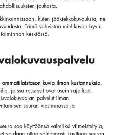
mahdollisuuksien joukosta.
kinoinnissaan, kuten jääkiekkokuvauksia, ne
ttavuudesta. Tämä vahvistaa mielikuvaa hyvin
t toiminnan keskiössä.
valokuvauspalvelu
e
ammattilaistason kuvia ilman kustannuksia
.
le, joissa resurssit ovat usein rajalliset.
aisvalokuvaajan palvelut ilman
yntämisen seuran viestinnässä ja
eura saa käyttöönsä valmiiksi viimeisteltyjä,
set voidaan ottaa välittömästi käyttöön seuran