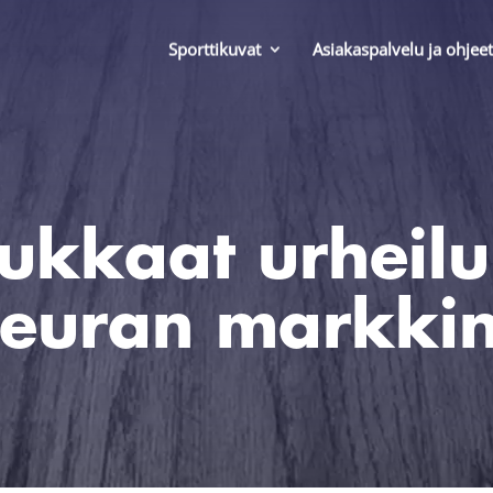
Sporttikuvat
Asiakaspalvelu ja ohjeet
ukkaat urheil
seuran markki