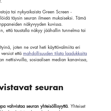
t.
toja tai nykyaikaista Green Screen -
älöidä täysin seuran ilmeen mukaiseksi. Tämä
kumppaneiden näkyvyyden kuvissa.
n, että taustalla näkyy jäähallin tunnelma tai
ltyinä, joten ne ovat heti käyttövalmiita eri
 versiot että
mahdollisuuden tilata laadukkaita
 nettisivuilla, sosiaalisen median kanavissa,
vistavat seuran
pa vahvistaa seuran yhteisöllisyyttä
. Yhteiset