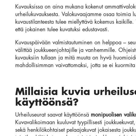
Kuvauksissa on aina mukana kokenut ammattivalokuv
urheilukuvauksesta. Valokuvaajamme osaa toimia luo
kuvaustilanteesta tulee miellyttävä kokemus kaikille.
että jokainen tulee kuvatuksi edustavasti.
Kuvauspäivään valmistautuminen on helppoa – seura
välittää joukkueenjohtajille ja vanhemmille. Ohjeis
kuvauksiin tullaan ja mitä muuta on hyvä huomioida
mahdollisimman vaivattomaksi, jotta se ei kuormita 
Millaisia kuvia urheilu
käyttöönsä?
Urheiluseurat saavat käyttöönsä
monipuolisen valiko
Kuvavalikoimaan kuuluvat tyypillisesti joukkuekuvat,
sekä henkilökohtaiset pelaajakuvat jokaisesta joukk