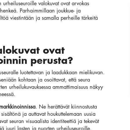
en urheiluseuroille valokuvat ovat arvokas
eishenkeä. Parhaimmillaan joukkue- ja
töä viestintään ja samalla perheille tärkeitä
alokuvat ovat
innin perusta?
useuralle luotettavan ja laadukkaan mielikuvan.
seniään kohtaan ja osoittavat, että seura
orten urheilukuvauksessa ammattimaisuus näkyy
lmeessä.
 markkinoinnissa
. Ne herättävät kiinnostusta
 sisältönä ja auttavat houkuttelemaan uusia
at seuran visuaalista identiteettiä ja tekevät
ä juuri lasten ja nuorten urheiluseuroille,