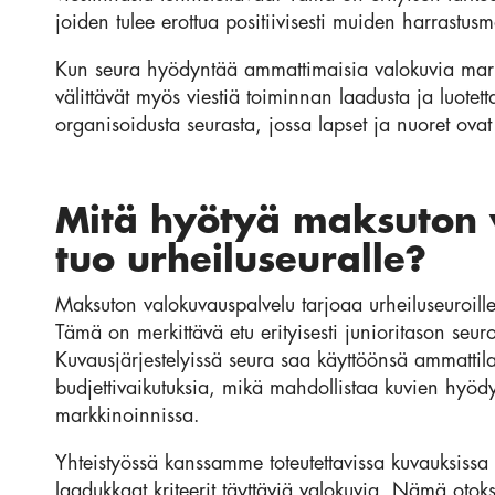
joiden tulee erottua positiivisesti muiden harrastus
Kun seura hyödyntää ammattimaisia valokuvia mark
välittävät myös viestiä toiminnan laadusta ja luote
organisoidusta seurasta, jossa lapset ja nuoret ova
Mitä hyötyä maksuton 
tuo urheiluseuralle?
Maksuton valokuvauspalvelu tarjoaa urheiluseuroill
Tämä on merkittävä etu erityisesti junioritason seuroil
Kuvausjärjestelyissä seura saa käyttöönsä ammattil
budjettivaikutuksia, mikä mahdollistaa kuvien hyöd
markkinoinnissa.
Yhteistyössä kanssamme toteutettavissa kuvauksissa s
laadukkaat kriteerit täyttäviä valokuvia. Nämä otok