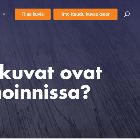
Tilaa kuvia
Ilmoittaudu kuvaukseen
ukuvat ovat
noinnissa?