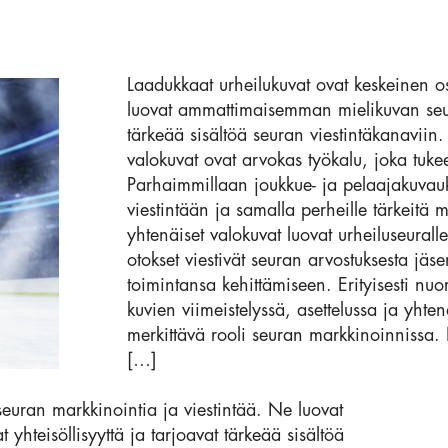
Laadukkaat urheilukuvat ovat keskeinen o
luovat ammattimaisemman mielikuvan seuras
tärkeää sisältöä seuran viestintäkanaviin. 
valokuvat ovat arvokas työkalu, joka tukee
Parhaimmillaan joukkue- ja pelaajakuvauks
viestintään ja samalla perheille tärkeitä 
yhtenäiset valokuvat luovat urheiluseural
otokset viestivät seuran arvostuksesta jäs
toimintansa kehittämiseen. Erityisesti n
kuvien viimeistelyssä, asettelussa ja yhte
merkittävä rooli seuran markkinoinnissa. 
[…]
euran markkinointia ja viestintää. Ne luovat
hteisöllisyyttä ja tarjoavat tärkeää sisältöä