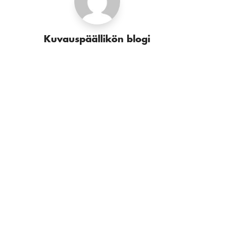
Kuvauspäällikön blogi