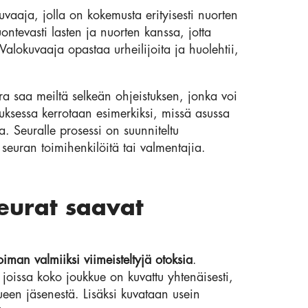
aaja, jolla on kokemusta erityisesti nuorten
ntevasti lasten ja nuorten kanssa, jotta
 Valokuvaaja opastaa urheilijoita ja huolehtii,
 saa meiltä selkeän ohjeistuksen, jonka voi
tuksessa kerrotaan esimerkiksi, missä asussa
. Seuralle prosessi on suunniteltu
seuran toimihenkilöitä tai valmentajia.
seurat saavat
iman valmiiksi viimeisteltyjä otoksia
.
 joissa koko joukkue on kuvattu yhtenäisesti,
ueen jäsenestä. Lisäksi kuvataan usein