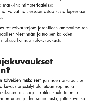
sa markkinointimateriaaleissa.
mat voivat halutessaan ostaa kuvia lapsestaan
a.
eurat voivat tarjota jäsenilleen ammattimaisen
aalisen viestinnän ja tuo sen kaikkien
a maksaa kalliista valokuvauksista.
ajakuvaukset
an?
n toiveiden mukaisesti
ja niiden aikataulutus
 kuvausjärjestelyt aloitetaan sopimalla
kiksi seuran harjoittelutila, koulu tai muu
ennen urheilijoiden saapumista, jotta kuvaukset