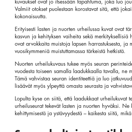
kuvaukset ovat jo itsessään tapahtuma, joka luo jo
Valmiit otokset puolestaan korostavat sitä, että joka
kokonaisuutta.
Erityisesti lasten ja nuorten urheilussa kuvat ovat tä
kasvun ja kehityksen vaiheita sekä merkityksellisi
ovat arvokkaita muistoja lapsen harrastuksesta, ja 
vuosikymmeniä muistuttamassa tärkeistä hetkistä.
Nuorten urheilukuvaus tukee myös seuran perinteid
vuodesta toiseen samalla laadukkaalla tavalla, ne m
Tämä vahvistaa seuran identiteettiä ja luo jatkuvuud
lisäävät myös ylpeyttä omasta seurasta ja vahvistav
Lopulta kyse on siitä, että laadukkaat urheilukuvat 
urheiluseurat tekevät lasten ja nuorten hyväksi. Ne k
kehittymisestä ja ystävyydestä – kaikesta siitä, mik