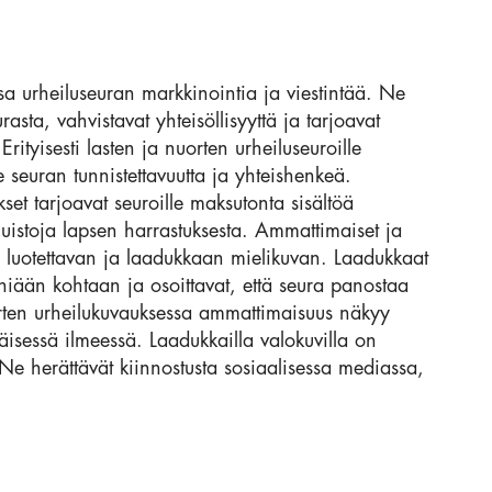
sa urheiluseuran markkinointia ja viestintää. Ne
ta, vahvistavat yhteisöllisyyttä ja tarjoavat
Erityisesti lasten ja nuorten urheiluseuroille
 seuran tunnistettavuutta ja yhteishenkeä.
et tarjoavat seuroille maksutonta sisältöä
muistoja lapsen harrastuksesta. Ammattimaiset ja
le luotettavan ja laadukkaan mielikuvan. Laadukkaat
eniään kohtaan ja osoittavat, että seura panostaa
uorten urheilukuvauksessa ammattimaisuus näkyy
näisessä ilmeessä. Laadukkailla valokuvilla on
Ne herättävät kiinnostusta sosiaalisessa mediassa,