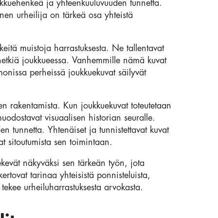
ukkuehenkeä ja yhteenkuuluvuuden tunnetta.
inen urheilija on tärkeä osa yhteistä
rkeitä muistoja harrastuksesta. Ne tallentavat
ä hetkiä joukkueessa. Vanhemmille nämä kuvat
monissa perheissä joukkuekuvat säilyvät
en rakentamista. Kun joukkuekuvat toteutetaan
uodostavat visuaalisen historian seuralle.
en tunnetta. Yhtenäiset ja tunnistettavat kuvat
at sitoutumista sen toimintaan.
tekevät näkyväksi sen tärkeän työn, jota
ertovat tarinaa yhteisistä ponnisteluista,
ä tekee urheiluharrastuksesta arvokasta.