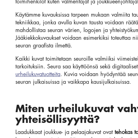
toimihenkilöt kuten valmentajat ja joukkueenjohtaja
Käytämme kuvauksissa tarpeen mukaan valmiita taus
tekniikkaa, jonka avulla kuvan tausta voidaan räät
mahdollistaa seuran värien, logojen ja yhteistyö
Jääkiekkokuvaukset voidaan esimerkiksi toteuttaa nii
seuran graafista ilmettä.
Kaikki kuvat toimitetaan seuroille valmiiksi viimeiste
tarkoituksiin. Seura saa käyttöönsä sekä digitaaliset
urheilukuvatuotteita
. Kuvia voidaan hyödyntää seuran
seuran julkaisuissa ja vaikkapa kausijulkaisuissa.
Miten urheilukuvat vah
yhteisöllisyyttä?
Laadukkaat joukkue- ja pelaajakuvat ovat
tehokas ta