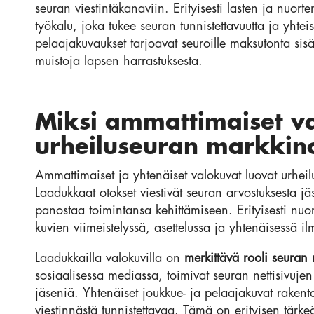
seuran viestintäkanaviin. Erityisesti lasten ja nuort
työkalu, joka tukee seuran tunnistettavuutta ja yht
pelaajakuvaukset tarjoavat seuroille maksutonta sisäl
muistoja lapsen harrastuksesta.
Miksi ammattimaiset v
urheiluseuran markkino
Ammattimaiset ja yhtenäiset valokuvat luovat urheil
Laadukkaat otokset viestivät seuran arvostuksesta jä
panostaa toimintansa kehittämiseen. Erityisesti nu
kuvien viimeistelyssä, asettelussa ja yhtenäisessä i
Laadukkailla valokuvilla on
merkittävä rooli seuran
sosiaalisessa mediassa, toimivat seuran nettisivujen
jäseniä. Yhtenäiset joukkue- ja pelaajakuvat rakentav
viestinnästä tunnistettavaa. Tämä on erityisen tärkeä