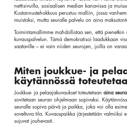
nettisivuilla, sosiaalisen median kanavissa ja muis
Kustannustehokkuus perustuu malliin, jossa vanhem
muistoksi, mutta seuralle palvelu on aina maksutont
Toimintamallimme mahdollistaa sen, että pienetkin s
kuvauspalvelun. Tämä demokratisoi laadukkaan visu
saataville – ei vain niiden seurojen, joilla on vara
Miten joukkue- ja pela
käytännössä toteuteta
Joukkue- ja pelaajakuvaukset toteutetaan
aina seura
sovitetaan seuran ohjelmaan sopivaksi. Käytännössä
seuralle sopiva päivä ja paikka, joka voi olla esimer
soveltuva tila. Kuvauspaikka järjestetään valmiiksi 
sujuvat jouhevasti.