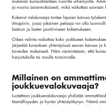
mukavan kuvaustilanteen nuorille urheilijoille. Amma
ja nuoria asianmukaisesti, mikä vaikuttaa suoraan 
Kokenut valokuvaaja tuntee lapsien kanssa työskente
ilmapiirin, jossa jokainen pelaaja voi olla luonnol
laatuun ja lasten positiiviseen kokemukseen.
Oikea valinta vaikuttaa koko joukkueen kokemuksee
järjestää kuvauksen yhteistyössä seuran kanssa ja hu
toiveiden mukaisesti. Näin varmistetaan, että kuvau
harjoituksille tai muulle toiminnalle.
Millainen on ammattim
joukkuevalokuvaaja?
Luotettava joukkuevalokuvaaja yhdistää ammattitai
täsmällisyyden ja hyvän yhteistyökyvyn. Nämä omin