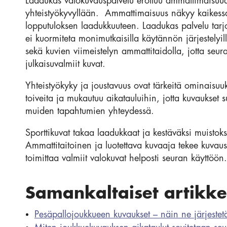
Laadukas valokuvauspalvelu erottuu ammattimaisuude
yhteistyökyvyllään. Ammattimaisuus näkyy kaikessa 
lopputuloksen laadukkuuteen. Laadukas palvelu tarj
ei kuormiteta monimutkaisilla käytännön järjestelyil
sekä kuvien viimeistelyn ammattitaidolla, jotta seu
julkaisuvalmiit kuvat.
Yhteistyökyky ja joustavuus ovat tärkeitä ominaisuu
toiveita ja mukautuu aikatauluihin, jotta kuvaukset s
muiden tapahtumien yhteydessä.
Sporttikuvat takaa laadukkaat ja kestäväksi muistoksi
Ammattitaitoinen ja luotettava kuvaaja tekee kuvaus
toimittaa valmiit valokuvat helposti seuran käyttöön.
Samankaltaiset artikkel
Pesäpallojoukkueen kuvaukset – näin ne järjestet