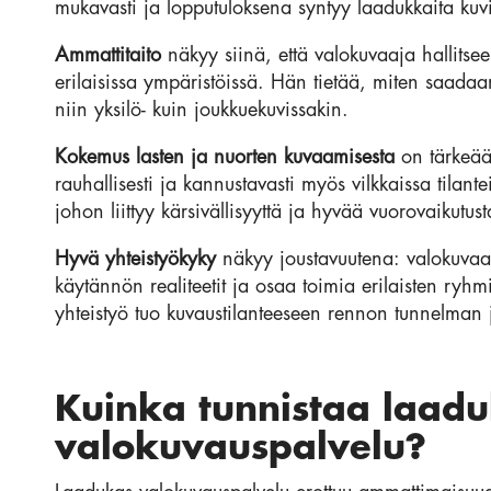
mukavasti ja lopputuloksena syntyy laadukkaita kuv
Ammattitaito
näkyy siinä, että valokuvaaja hallitsee
erilaisissa ympäristöissä. Hän tietää, miten saadaa
niin yksilö- kuin joukkuekuvissakin.
Kokemus lasten ja nuorten kuvaamisesta
on tärkeää
rauhallisesti ja kannustavasti myös vilkkaissa tilante
johon liittyy kärsivällisyyttä ja hyvää vuorovaikutust
Hyvä yhteistyökyky
näkyy joustavuutena: valokuvaaj
käytännön realiteetit ja osaa toimia erilaisten ryh
yhteistyö tuo kuvaustilanteeseen rennon tunnelman 
Kuinka tunnistaa laadu
valokuvauspalvelu?