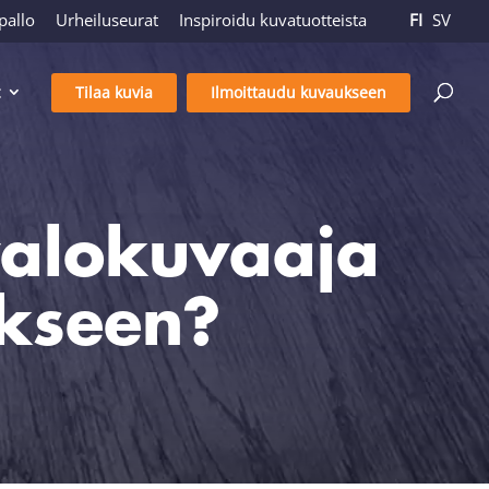
pallo
Urheiluseurat
Inspiroidu kuvatuotteista
FI
SV
Tilaa kuvia
Ilmoittaudu kuvaukseen
valokuvaaja
kseen?