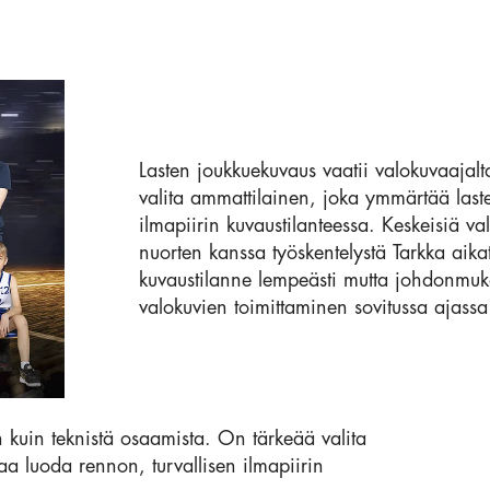
Lasten joukkuekuvaus vaatii valokuvaajal
valita ammattilainen, joka ymmärtää laste
ilmapiirin kuvaustilanteessa. Keskeisiä va
nuorten kanssa työskentelystä Tarkka aika
kuvaustilanne lempeästi mutta johdonmukai
valokuvien toimittaminen sovitussa ajas
 kuin teknistä osaamista. On tärkeää valita
a luoda rennon, turvallisen ilmapiirin