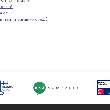
uran toimintaan?
udella?
sessa
nissa ja varainkeruussa?