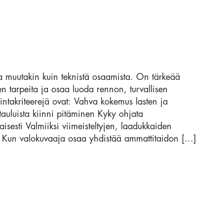
ta muutakin kuin teknistä osaamista. On tärkeää
n tarpeita ja osaa luoda rennon, turvallisen
lintakriteerejä ovat: Vahva kokemus lasten ja
tauluista kiinni pitäminen Kyky ohjata
sesti Valmiiksi viimeisteltyjen, laadukkaiden
sa Kun valokuvaaja osaa yhdistää ammattitaidon […]