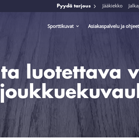
Jääkiekko
Jalka
Pyydä tarjous
Sporttikuvat
Asiakaspalvelu ja ohjeet
ita luotettava 
n joukkuekuvau