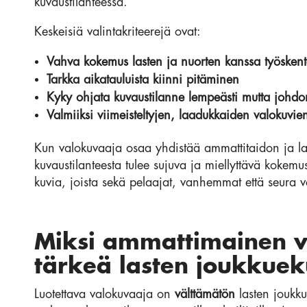
kuvaustilanteessa.
Keskeisiä valintakriteerejä ovat:
Vahva kokemus lasten ja nuorten kanssa työskent
Tarkka aikatauluista kiinni pitäminen
Kyky ohjata kuvaustilanne lempeästi mutta johdo
Valmiiksi viimeisteltyjen, laadukkaiden valokuvie
Kun valokuvaaja osaa yhdistää ammattitaidon ja lap
kuvaustilanteesta tulee sujuva ja miellyttävä kokem
kuvia, joista sekä pelaajat, vanhemmat että seura vo
Miksi ammattimainen v
tärkeä lasten joukkue
Luotettava valokuvaaja on
välttämätön
lasten joukku