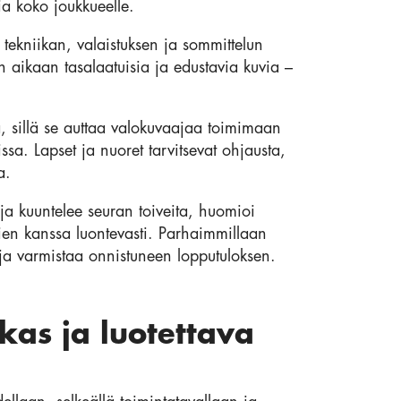
ia koko joukkueelle.
 tekniikan, valaistuksen ja sommittelun
n aikaan tasalaatuisia ja edustavia kuvia –
, sillä se auttaa valokuvaajaa toimimaan
issa. Lapset ja nuoret tarvitsevat ohjausta,
a.
a kuuntelee seuran toiveita, huomioi
mien kanssa luontevasti. Parhaimmillaan
ja varmistaa onnistuneen lopputuloksen.
kas ja luotettava