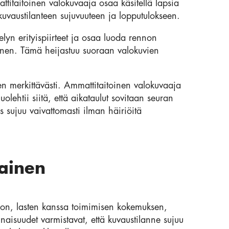
ttitaitoinen valokuvaaja osaa käsitellä lapsia
kuvaustilanteen sujuvuuteen ja lopputulokseen.
lyn erityispiirteet ja osaa luoda rennon
linen. Tämä heijastuu suoraan valokuvien
n merkittävästi. Ammattitaitoinen valokuvaaja
olehtii siitä, että aikataulut sovitaan seuran
s sujuu vaivattomasti ilman häiriöitä
ainen
don, lasten kanssa toimimisen kokemuksen,
aisuudet varmistavat, että kuvaustilanne sujuu