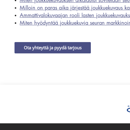
Miten joukkuekuvauksen aikataulut sovitetaan se
Milloin on paras aika järjestää joukkuekuvaus ka
Ammattivalokuvaajan rooli lasten joukkuekuvauk
Miten hyödyntää joukkuekuvia seuran markkinoin
Ota yhteyttä ja pyydä tarjous