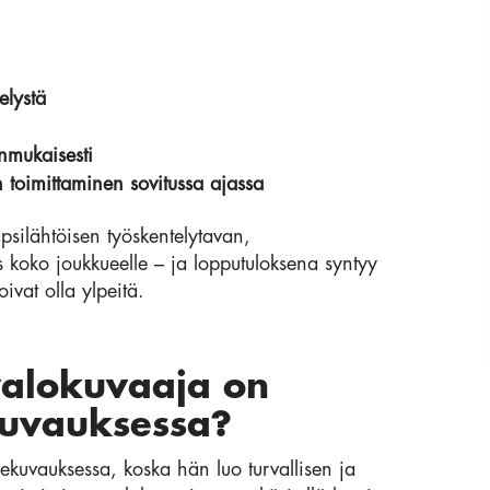
elystä
nmukaisesti
n toimittaminen sovitussa ajassa
silähtöisen työskentelytavan,
us koko joukkueelle – ja lopputuloksena syntyy
ivat olla ylpeitä.
alokuvaaja on
kuvauksessa?
ekuvauksessa, koska hän luo turvallisen ja