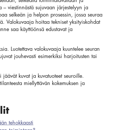
llaan, selkeällä toimintatavallaan ja
– viestinnästä sujuvaan järjestelyyn ja
oaa selkeän ja helpon prosessin, jossa seuraa
lä. Valokuvaaja hoitaa tekniset yksityiskohdat
ranne saa käyttöönsä edustavat ja
ksia. Luotettava valokuvaaja kuuntelee seuran
ujuvat jouhevasti esimerkiksi harjoitusten tai
 jäävät kuvat ja kuvatuoteet seuroille.
tilanteesta miellyttävän kokemuksen ja
it
ään tehokkaasti