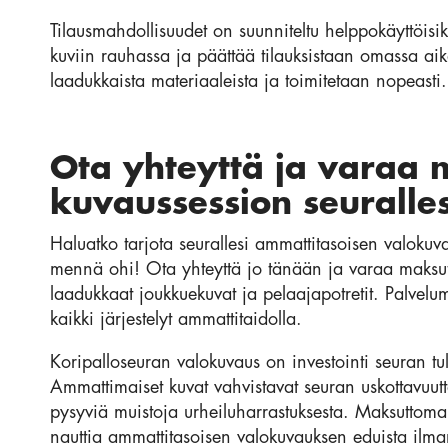
Tilausmahdollisuudet on suunniteltu helppokäyttöisik
kuviin rauhassa ja päättää tilauksistaan omassa aik
laadukkaista materiaaleista ja toimitetaan nopeasti.
Ota yhteyttä ja varaa
kuvaussession seuralles
Haluatko tarjota seurallesi ammattitasoisen valoku
mennä ohi! Ota yhteyttä jo tänään ja varaa maksut
laadukkaat joukkuekuvat ja pelaajapotretit. Palve
kaikki järjestelyt ammattitaidolla.
Koripalloseuran valokuvaus on investointi seuran tul
Ammattimaiset kuvat vahvistavat seuran uskottavuutta
pysyviä muistoja urheiluharrastuksesta. Maksuttom
nauttia ammattitasoisen valokuvauksen eduista ilman t