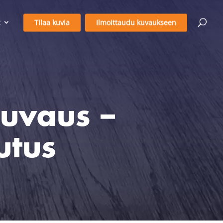
Tilaa kuvia
Ilmoittaudu kuvaukseen
kuvaus –
utus