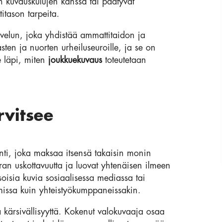
in kuvauskulujen kanssa tai päätyvät
itason tarpeita.
alvelun, joka yhdistää ammattitaidon ja
sten ja nuorten urheiluseuroille, ja se on
e läpi, miten
joukkuekuvaus
toteutetaan
rvitsee
inti, joka maksaa itsensä takaisin monin
ran uskottavuutta ja luovat yhtenäisen ilmeen
soisia kuvia sosiaalisessa mediassa tai
mmissa kuin yhteistyökumppaneissakin.
a kärsivällisyyttä. Kokenut valokuvaaja osaa