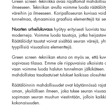
Green screen -tekniikka avaa rajattomat mahdollisu
ilmeeseen. Tekniikan avulla voimme luoda räätälöityj
väreihin ja ilmeeseen. Koripalloseuran kuvissa void
tunnelmaa, dynaamisia graafisia elementtejä tai seu
Nuorten urheilukuvaus
hyötyy erityisesti luovista tau
moderneja. Voimme luoda taustoja, jotka heijastava
Räätälöidyt taustat voivat sisältää seuran värejä, y
tyypillisiä visuaalisia elementtejä.
Green screen -tekniikan etuna on myös se, että kuv
sopivassa tilassa. Emme ole riippuvaisia ulkoisista o
vaan voimme luoda halutun tunnelman jälkikäteen.
mahdollistaa tasalaatuiset tulokset kaikissa olosuhte
Räätälöinnin mahdollisuudet ovat käytännössä rajat
oman, yksilöllisen ilmeen, joka tukee seuran visuaali
sopimaan seuran muuhun viestintään, jolloin kaikk
kokonaisuuden.