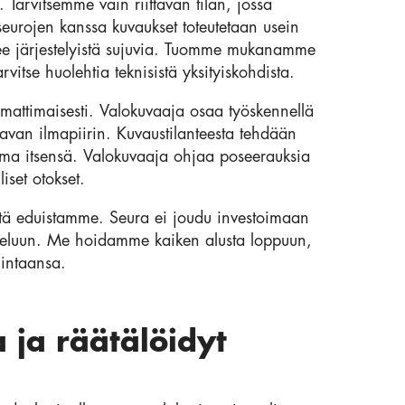
Tarvitsemme vain riittävän tilan, jossa
seurojen kanssa kuvaukset toteutetaan usein
ekee järjestelyistä sujuvia. Tuomme mukanamme
rvitse huolehtia teknisistä yksityiskohdista.
attimaisesti. Valokuvaaja osaa työskennellä
avan ilmapiirin. Kuvaustilanteesta tehdään
oma itsensä. Valokuvaaja ohjaa poseerauksia
iset otokset.
stä eduistamme. Seura ei joudu investoimaan
nitteluun. Me hoidamme kaiken alusta loppuun,
mintaansa.
 ja räätälöidyt