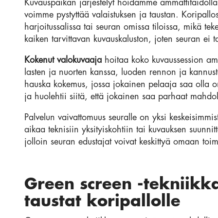
Kuvauspaikan järjestelyt hoidamme ammattitaidolla. 
voimme pystyttää valaistuksen ja taustan. Koripallo
harjoitussalissa tai seuran omissa tiloissa, mikä t
kaiken tarvittavan kuvauskaluston, joten seuran ei ta
Kokenut valokuvaaja
hoitaa koko kuvaussession amm
lasten ja nuorten kanssa, luoden rennon ja kannust
hauska kokemus, jossa jokainen pelaaja saa olla 
ja huolehtii siitä, että jokainen saa parhaat mahdoll
Palvelun vaivattomuus seuralle on yksi keskeisimmi
aikaa teknisiin yksityiskohtiin tai kuvauksen suun
jolloin seuran edustajat voivat keskittyä omaan toi
Green screen -tekniikka
taustat koripallolle