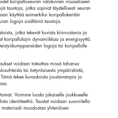
udet koripalloseuran valokuvien visuaaliseen
ä taustoja, jotka sopivat täydellisesti seuran
aan käyttää esimerkiksi koripallokentän
ran logoja sisältäviä taustoja.
stoista, jotka tekevät kuvista kiinnostavia ja
t koripallolajin dynamiikkaa ja energisyyttä.
hteistyökumppaneiden logoja tai koripallolle
aukset voidaan toteuttaa missä tahansa
losuhteista tai tietynlaisesta ympäristöstä,
 Tämä tekee kuvauksista joustavampia ja
issa.
tomat. Voimme luoda jokaiselle joukkueelle
sta identiteettiä. Taustat voidaan suunnitella
i materiaali muodostaa yhtenäisen