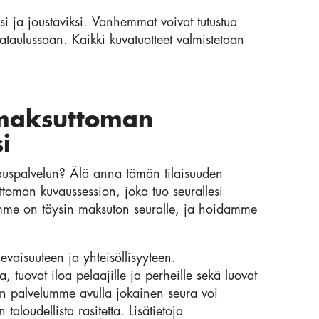
si ja joustaviksi. Vanhemmat voivat tutustua
ataulussaan. Kaikki kuvatuotteet valmistetaan
 maksuttoman
i
vauspalvelun? Älä anna tämän tilaisuuden
toman kuvaussession, joka tuo seurallesi
lumme on täysin maksuton seuralle, ja hoidamme
evaisuuteen ja yhteisöllisyyteen.
, tuovat iloa pelaajille ja perheille sekä luovat
an palvelumme avulla jokainen seura voi
aloudellista rasitetta. Lisätietoja