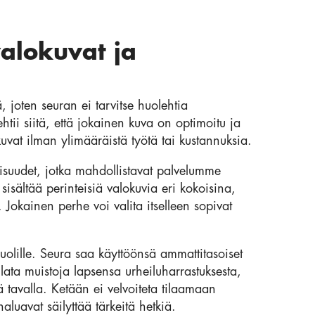
valokuvat ja
ä, joten seuran ei tarvitse huolehtia
htii siitä, että jokainen kuva on optimoitu ja
vat ilman ylimääräistä työtä tai kustannuksia.
suudet, jotka mahdollistavat palvelumme
isältää perinteisiä valokuvia eri kokoisina,
 Jokainen perhe voi valita itselleen sopivat
uolille. Seura saa käyttöönsä ammattitasoiset
lata muistoja lapsensa urheiluharrastuksesta,
 tavalla. Ketään ei velvoiteta tilaamaan
aluavat säilyttää tärkeitä hetkiä.