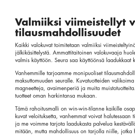
Valmiiksi viimeistellyt 
tilausmahdollisuudet
Kaikki valokuvat toimitetaan valmiiksi viimeisteltyin
jälkikäsittelystä. Ammattitaitoinen valokuvaaja huole
valmis käyttöön. Seura saa käyttöönsä laadukkaat ku
Vanhemmille tarjoamme monipuoliset tilausmahdolli
maksuttomuuden seuralle. Kuvatuotteiden valikoima s
magneetteja, avaimenperiä ja muita muistotuotteita.
tuotteet oman harkintansa mukaan.
Tämä rahoitusmalli on win-win-tilanne kaikille osap
kuvat veloituksetta, vanhemmat voivat halutessaan ti
ja me voimme tarjota laadukasta palvelua kestävällä
mitään, mutta mahdollisuus on tarjolla niille, jotka h