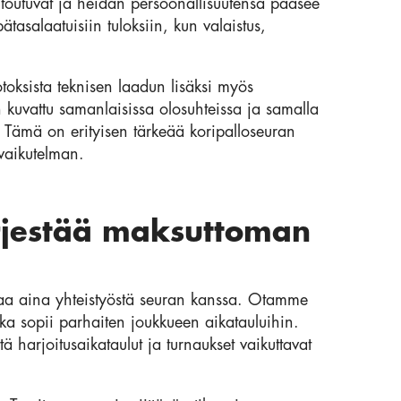
ntoutuvat ja heidän persoonallisuutensa pääsee
tasalaatuisiin tuloksiin, kun valaistus,
.
toksista teknisen laadun lisäksi myös
 kuvattu samanlaisissa olosuhteissa ja samalla
 Tämä on erityisen tärkeää koripalloseuran
vaikutelman.
ärjestää maksuttoman
aa aina yhteistyöstä seuran kanssa. Otamme
a sopii parhaiten joukkueen aikatauluihin.
 harjoitusaikataulut ja turnaukset vaikuttavat