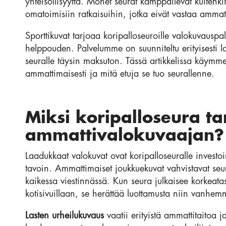
yhteisöllisyyttä. Monet seurat kamppailevat kuitenk
omatoimisiin ratkaisuihin, jotka eivät vastaa ammatt
Sporttikuvat tarjoaa koripalloseuroille valokuvausp
helppouden. Palvelumme on suunniteltu erityisesti la
seuralle täysin maksuton. Tässä artikkelissa käymm
ammattimaisesti ja mitä etuja se tuo seurallenne.
Miksi koripalloseura ta
ammattivalokuvaajan?
Laadukkaat valokuvat ovat koripalloseuralle investo
tavoin. Ammattimaiset joukkuekuvat vahvistavat seu
kaikessa viestinnässä. Kun seura julkaisee korkeata
kotisivuillaan, se herättää luottamusta niin vanhe
Lasten urheilukuvaus
vaatii erityistä ammattitaitoa j