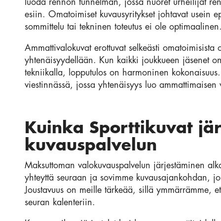
luoda rennon tunnelman, jossa nuoret urheilijat re
esiin. Omatoimiset kuvausyritykset johtavat usein epä
sommittelu tai tekninen toteutus ei ole optimaalinen
Ammattivalokuvat erottuvat selkeästi omatoimisista o
yhtenäisyydellään. Kun kaikki joukkueen jäsenet on
tekniikalla, lopputulos on harmoninen kokonaisuus.
viestinnässä, jossa yhtenäisyys luo ammattimaisen 
Kuinka Sporttikuvat j
kuvauspalvelun
Maksuttoman valokuvauspalvelun järjestäminen alk
yhteyttä seuraan ja sovimme kuvausajankohdan, jok
Joustavuus on meille tärkeää, sillä ymmärrämme, että
seuran kalenteriin.