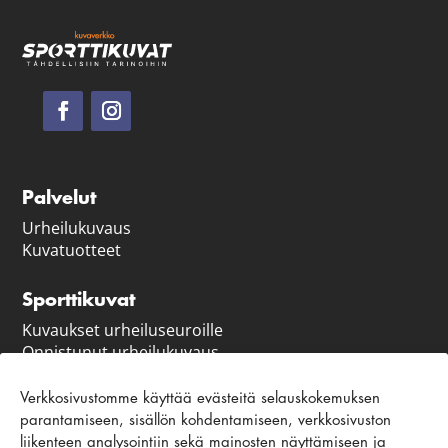
Palvelut
Urheilukuvaus
Kuvatuotteet
Sporttikuvat
Kuvaukset urheiluseuroille
Onnistunut urheilukuvaus
Vastuullisuus
Verkkosivustomme käyttää evästeitä selauskokemuksen
parantamiseen, sisällön kohdentamiseen, verkkosivuston
Asiakaspalvelu ja ohjeet
liikenteen analysointiin sekä mainosten näyttämiseen ja