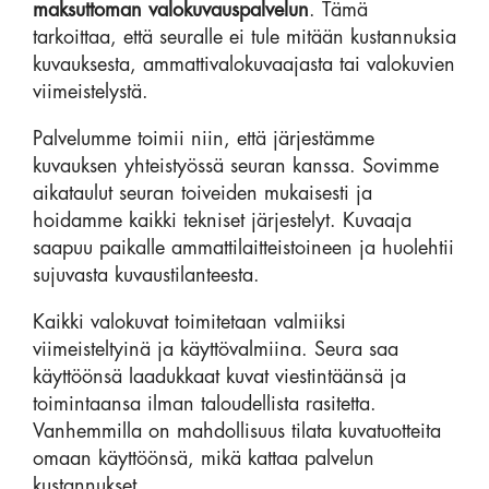
maksuttoman valokuvauspalvelun
. Tämä
tarkoittaa, että seuralle ei tule mitään kustannuksia
kuvauksesta, ammattivalokuvaajasta tai valokuvien
viimeistelystä.
Palvelumme toimii niin, että järjestämme
kuvauksen yhteistyössä seuran kanssa. Sovimme
aikataulut seuran toiveiden mukaisesti ja
hoidamme kaikki tekniset järjestelyt. Kuvaaja
saapuu paikalle ammattilaitteistoineen ja huolehtii
sujuvasta kuvaustilanteesta.
Kaikki valokuvat toimitetaan valmiiksi
viimeisteltyinä ja käyttövalmiina. Seura saa
käyttöönsä laadukkaat kuvat viestintäänsä ja
toimintaansa ilman taloudellista rasitetta.
Vanhemmilla on mahdollisuus tilata kuvatuotteita
omaan käyttöönsä, mikä kattaa palvelun
kustannukset.