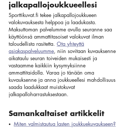
jalkapallojoukkueellesi
Sporttikuvat.fi tekee jalkapallojoukkueen
valokuvauksesta helppoa ja laadukasta.
Maksuttoman palvelumme avulla seuranne saa
käyttöönsä ammattitasoiset valokuvat ilman
taloudellista rasitetta.
Ota yhteyttä
asiakaspalveluumme
, niin sovitaan kuvauksenne
aikataulu seuran toiveiden mukaisesti ja
vastaamme kaikkiin kysymyksiinne
ammattitaidolla. Varaa jo tänään oma
kuvauksenne ja anna joukkueellesi mahdollisuus
saada laadukkaat muistokuvat
jalkapalloharrastuksestaan.
Samankaltaiset artikkelit
Miten valmistautua lasten joukkuekuvaukseen?