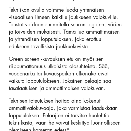
Tekniikan avulla voimme luoda yhtenäisen
visuaalisen ilmeen kaikille joukkueen valokuville.
Taustat voidaan suunnitella seuran logojen, värien
ja toiveiden mukaisesti. Tämä luo ammattimaisen
ja yhtenäisen lopputuloksen, joka erottuu
edukseen tavallisista joukkuekuvista.
Green screen -kuvauksen etu on myös sen
riippumattomuus ulkoisista olosuhteista. Sää,
vuodenaika tai kuvauspaikan ulkonäkö eivät
vaikuta lopputulokseen. Jokainen pelaaja saa
tasalaatuisen ja ammattimaisen valokuvan.
Teknisen toteutuksen hoitaa aina kokenut
ammattivalokuvaaja, joka varmistaa laadukkaan
lopputuloksen. Pelaajien ei tarvitse huolehtia
tekniikasta, vaan he voivat keskittyä luonnolliseen
olemiseen kameran edessä.