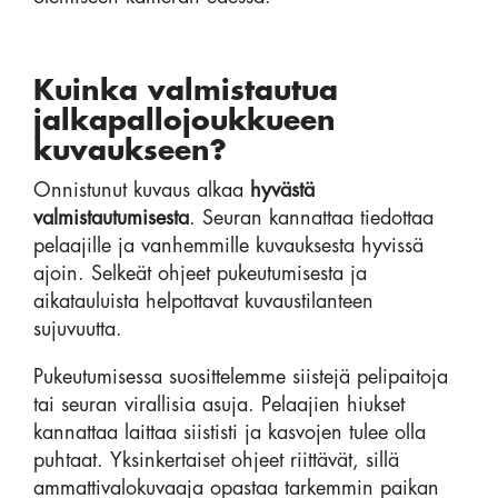
Kuinka valmistautua
jalkapallojoukkueen
kuvaukseen?
Onnistunut kuvaus alkaa
hyvästä
valmistautumisesta
. Seuran kannattaa tiedottaa
pelaajille ja vanhemmille kuvauksesta hyvissä
ajoin. Selkeät ohjeet pukeutumisesta ja
aikatauluista helpottavat kuvaustilanteen
sujuvuutta.
Pukeutumisessa suosittelemme siistejä pelipaitoja
tai seuran virallisia asuja. Pelaajien hiukset
kannattaa laittaa siististi ja kasvojen tulee olla
puhtaat. Yksinkertaiset ohjeet riittävät, sillä
ammattivalokuvaaja opastaa tarkemmin paikan