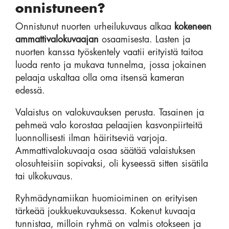
onnistuneen?
Onnistunut nuorten urheilukuvaus alkaa
kokeneen
ammattivalokuvaajan
osaamisesta. Lasten ja
nuorten kanssa työskentely vaatii erityistä taitoa
luoda rento ja mukava tunnelma, jossa jokainen
pelaaja uskaltaa olla oma itsensä kameran
edessä.
Valaistus on valokuvauksen perusta. Tasainen ja
pehmeä valo korostaa pelaajien kasvonpiirteitä
luonnollisesti ilman häiritseviä varjoja.
Ammattivalokuvaaja osaa säätää valaistuksen
olosuhteisiin sopivaksi, oli kyseessä sitten sisätila
tai ulkokuvaus.
Ryhmädynamiikan huomioiminen on erityisen
tärkeää joukkuekuvauksessa. Kokenut kuvaaja
tunnistaa, milloin ryhmä on valmis otokseen ja